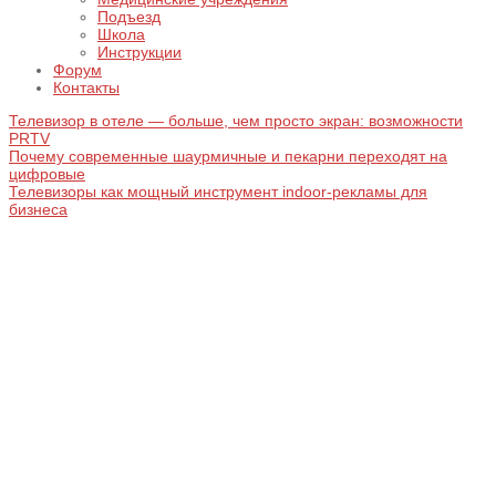
Подъезд
Школа
Инструкции
Форум
Контакты
Телевизор в отеле — больше, чем просто экран: возможности
PRTV
Почему современные шаурмичные и пекарни переходят на
цифровые
Телевизоры как мощный инструмент indoor-рекламы для
бизнеса