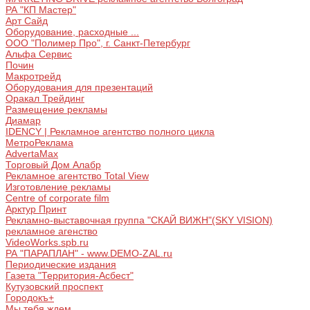
РА "КП Мастер"
Арт Сайд
Оборудование, расходные ...
ООО "Полимер Про", г. Санкт-Петербург
Альфа Сервис
Почин
Макротрейд
Оборудования для презентаций
Оракал Трейдинг
Размещение рекламы
Диамар
IDENCY | Рекламное агентство полного цикла
МетроРеклама
AdvertaMax
Торговый Дом Алабр
Рекламное агентство Total View
Изготовление рекламы
Centre of corporate film
Арктур Принт
Рекламно-выставочная группа "СКАЙ ВИЖН"(SKY VISION)
рекламное агенство
VideoWorks.spb.ru
РА "ПАРАПЛАН" - www.DEMO-ZAL.ru
Периодические издания
Газета "Территория-Асбест"
Кутузовский проспект
Городокъ+
Мы тебя ждем