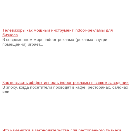
Телевизоры как мощный инструмент indoor-рекламы для
бизнеса
В современном мире indoor-реклама (реклама внутри
помещений) играет...
Как повысить эффективность indoor-рекламы в вашем заведении
В эпоху, когда посетители проводят в кафе, ресторанах, салонах
или...
Что изменится в законодательстве для ресторанного бизнеса