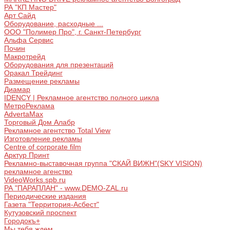
РА "КП Мастер"
Арт Сайд
Оборудование, расходные ...
ООО "Полимер Про", г. Санкт-Петербург
Альфа Сервис
Почин
Макротрейд
Оборудования для презентаций
Оракал Трейдинг
Размещение рекламы
Диамар
IDENCY | Рекламное агентство полного цикла
МетроРеклама
AdvertaMax
Торговый Дом Алабр
Рекламное агентство Total View
Изготовление рекламы
Centre of corporate film
Арктур Принт
Рекламно-выставочная группа "СКАЙ ВИЖН"(SKY VISION)
рекламное агенство
VideoWorks.spb.ru
РА "ПАРАПЛАН" - www.DEMO-ZAL.ru
Периодические издания
Газета "Территория-Асбест"
Кутузовский проспект
Городокъ+
Мы тебя ждем