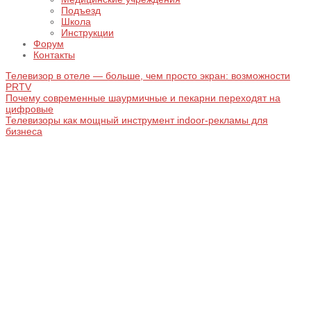
Подъезд
Школа
Инструкции
Форум
Контакты
Телевизор в отеле — больше, чем просто экран: возможности
PRTV
Почему современные шаурмичные и пекарни переходят на
цифровые
Телевизоры как мощный инструмент indoor-рекламы для
бизнеса