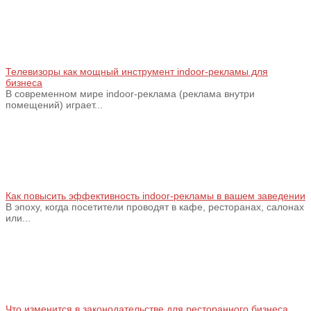
Телевизоры как мощный инструмент indoor-рекламы для
бизнеса
В современном мире indoor-реклама (реклама внутри
помещений) играет...
Как повысить эффективность indoor-рекламы в вашем заведении
В эпоху, когда посетители проводят в кафе, ресторанах, салонах
или...
Что изменится в законодательстве для ресторанного бизнеса