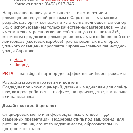
Контакты:
тел.: (8452) 917-345
Направление нашей деятельности — изготовление и
размещение наружной рекламы в Саратове: — мы можем
разработать оригинал-макет и изготовить полноцветный банер
3х6 с использованием только качественных материалов; — мы
имеем в своем распоряжении собственную сеть щитов 3х6; —
мы можем предложить размещение рекламы в собственной сети
лайтбоксов (световых коробов), расположенных на опорах
уличного освещения проспекта Кирова — главной пешеходной
улицы Саратова.
Назад
Вперед
PRTV
— ваш digital-партнёр для эффективной Indoor-рекламы.
Разрабатываем стратегии и контент
Создадим под ключ: сценарий, дизайн и медиаплан для слайд-
шоу, которое работает — в офисе, на производстве, в магазине
или на выставке.
Дизайн, который цепляет
От цифровых меню и информационных стендов — до
свадебных презентаций. Подберём стиль под ваш бренд: для
ритейла, клиник, агентств недвижимости, образовательных
центров и не только.