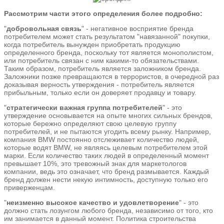
Рассмотрим части этого определения более подробно:
"
добровольная связь
" - негативное восприятие бренда
потребителем может стать результатом "навязанной" покупки,
когда потребитель вынужден приобретать продукцию
определенного бренда, поскольку тот является монополистом,
или потребитель связан с ним какими-то обязательствами.
Таким образом, потребитель является заложником бренда.
Заложники позже превращаются в террористов, в очередной раз
доказывая верность утверждения - потребитель является
прибыльным, только если он доверяет продавцу и товару.
"
стратегически важная группа потребителей
" - это
утверждение основывается на опыте многих сильных брендов,
которые бережно определяют свою целевую группу
потребителей, и не пытаются угодить всему рынку. Например,
компания BMW постоянно отслеживает количество людей,
которые водят BMW, не являясь целевым потребителем этой
марки. Если количество таких людей в определенный момент
превышает 10%, это тревожный знак для маркетологов
компании, ведь это означает, что бренд размывается. Каждый
бренд должен нести некую интимность, доступную только его
приверженцам.
"
неизменно высокое качество и удовлетворение
" - это
должно стать лозунгом любого бренда, независимо от того, кто
им занимается в данный момент. Политика строительства