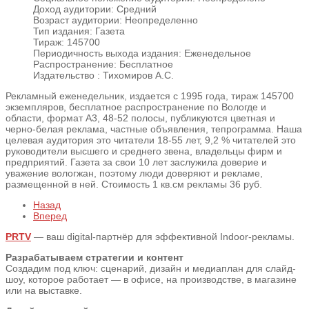
Доход аудитории:
Средний
Возраст аудитории:
Неопределенно
Тип издания:
Газета
Тираж:
145700
Периодичность выхода издания:
Еженедельное
Распространение:
Бесплатное
Издательство :
Тихомиров А.С.
Рекламный еженедельник, издается с 1995 года, тираж 145700
экземпляров, бесплатное распространение по Вологде и
области, формат А3, 48-52 полосы, публикуются цветная и
черно-белая реклама, частные объявления, тепрограмма. Наша
целевая аудитория это читатели 18-55 лет, 9,2 % читателей это
руководители высшего и среднего звена, владельцы фирм и
предприятий. Газета за свои 10 лет заслужила доверие и
уважение вологжан, поэтому люди доверяют и рекламе,
размещенной в ней. Стоимость 1 кв.см рекламы 36 руб.
Назад
Вперед
PRTV
— ваш digital-партнёр для эффективной Indoor-рекламы.
Разрабатываем стратегии и контент
Создадим под ключ: сценарий, дизайн и медиаплан для слайд-
шоу, которое работает — в офисе, на производстве, в магазине
или на выставке.