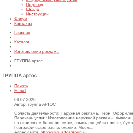
Подъезд
Школа
Инструкции
Форум
Контакты
Главная
Каталог
Изготовление рекламы
ГРУППА артос
ГРУППА артос
Печать
E-mail
06.07.2020
Автор: группа АРТОС
Область деятельности:
Наружная реклама, Неон, Оформлен
Перечень услуг :
Изготовление наружной рекламы: вывески,
на виниловом баннере, сетке, самоклеящейся пленке, бумаг
Географическое расположение:
Москва
Адрес сайта:
http://www.artosgroup.ru