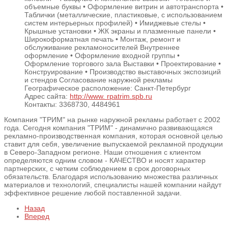
объемные буквы • Оформление витрин и автотранспорта •
Таблички (металлические, пластиковые, с использованием
систем интерьерных профилей) • Имиджевые стелы •
Крышные установки • ЖК экраны и плазменные панели •
Широкоформатная печать • Монтаж, ремонт и
обслуживание рекламоносителей Внутреннее
оформление • Оформление входной группы •
Оформление торгового зала Выставки • Проектирование •
Конструирование • Производство выставочных экспозиций
и стендов Согласование наружной рекламы
Географическое расположение:
Санкт-Петербург
Адрес сайта:
http://www. rpatrim.spb.ru
Контакты:
3368730, 4484961
Компания "ТРИМ" на рынке наружной рекламы работает с 2002
года. Сегодня компания "ТРИМ" - динамично развивающаяся
рекламно-производственная компания, которая основной целью
ставит для себя, увеличение выпускаемой рекламной продукции
в Северо-Западном регионе. Наши отношения с клиентом
определяются одним словом - КАЧЕСТВО и носят характер
партнерских, с четким соблюдением в срок договорных
обязательств. Благодаря использованию множества различных
материалов и технологий, специалисты нашей компании найдут
эффективное решение любой поставленной задачи.
Назад
Вперед