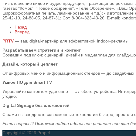
- изготовление видео и аудио продукции; - размещение рекламы в
газетах "Комок", "Новое обозрение", «Теле Обозрение», «Ваш Оре
широкоформатная печать, ламинирование и т.д.); - изготовление на
25-42-10, 24-88-05, 24-87-31; Сот. 8-904-323-43-26, E-mail: kon
Назад
Вперед
PRTV
— ваш digital-партнёр для эффективной Indoor-рекламы.
Разрабатываем стратегии и контент
Создадим под ключ: сценарий, дизайн и медиаплан для слайд-шоу,
Дизайн, который цепляет
От цифровых меню и информационных стендов — до свадебных пре
Умное ПО для Smart TV
Управляйте контентом удалённо — с любого устройства. Интегрир
угодно.
Digital Signage без сложностей
С нами вы внедряете современные технологии быстро, просто и
Есть вопросы? Поможем найти идеальное решение под ваш би
Copyright © 2026 Propel.