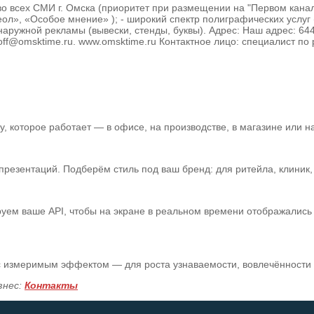
о всех СМИ г. Омска (приоритет при размещении на "Первом канале"
ол», «Особое мнение» ); - широкий спектр полиграфических услуг 
ружной рекламы (вывески, стенды, буквы). Адрес: Наш адрес: 644099
doroff@omsktime.ru. www.omsktime.ru Контактное лицо: специалист 
 которое работает — в офисе, на производстве, в магазине или на
зентаций. Подберём стиль под ваш бренд: для ритейла, клиник, а
уем ваше API, чтобы на экране в реальном времени отображались 
 с измеримым эффектом — для роста узнаваемости, вовлечённости
знес:
Контакты