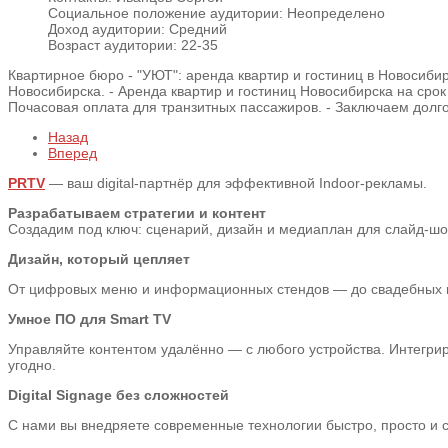
Социальное положение аудитории:
Неопределено
Доход аудитории:
Средний
Возраст аудитории:
22-35
Квартирное бюро - "УЮТ": аренда квартир и гостиниц в Новосибирс
Новосибирска. - Аренда квартир и гостиниц Новосибирска на сро
Почасовая оплата для транзитных пассажиров. - Заключаем долг
Назад
Вперед
PRTV
— ваш digital-партнёр для эффективной Indoor-рекламы.
Разрабатываем стратегии и контент
Создадим под ключ: сценарий, дизайн и медиаплан для слайд-шоу,
Дизайн, который цепляет
От цифровых меню и информационных стендов — до свадебных пре
Умное ПО для Smart TV
Управляйте контентом удалённо — с любого устройства. Интегрир
угодно.
Digital Signage без сложностей
С нами вы внедряете современные технологии быстро, просто и