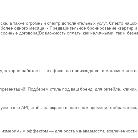
ке, а также огромный спектр дополнительных услуг. Спектр наших у
к более одного месяца. - Предварительное бронирование квартир и
осрочные договора(Возможность оплаты как наличными, так и безн
 которое работает — в офисе, на производстве, в магазине или на
зентаций. Подберём стиль под ваш бренд: для ритейла, клиник, а
уем ваше API, чтобы на экране в реальном времени отображались 
 с измеримым эффектом — для роста узнаваемости, вовлечённости