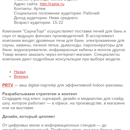
Адрес сайта:
http://raine.ru
Контакты:
Артем
Социальное положение аудитории:
Рабочий
Доход аудитории:
Ниже среднего
Возраст аудитории:
15-22
Компания "СаунаТорг" осуществляет поставки печей для бань и
саун от ведущих финских производителей. В ассортимент
компании входят дровяные печи для бани, электрокаменки для
сауны, камины, печное литье, дымоходы, парогенераторы для
бани, водонагреватели, инфракрасные кабины и многое другое.
Товар можно заказать через интернет-магазин. Специалисты
компании дают подробные консультации при выборе модели.
Назад
Вперед
PRTV
— ваш digital-партнёр для эффективной Indoor-рекламы.
Разрабатываем стратегии и контент
Создадим под ключ: сценарий, дизайн и медиаплан для слайд-
шоу, которое работает — в офисе, на производстве, в магазине
или на выставке.
Дизайн, который цепляет
От цифровых меню и информационных стендов — до
свадебных презентаций. Подберём стиль под ваш бренд: для