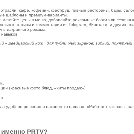
отрасли: кафе, кофейни, фастфуд, пивные рестораны, бары, салон
ные шаблоны и премиум-варианты.
 меняйте цены в меню, добавляйте рекламные блоки или сезонные
еальные отзывы и комментарии из Telegram, ВКонтакте и других п
мультиэкранного режима.
 навыков.
 «швейцарский нож» для публичных экранов: гибкий, понятный 
м.
яции (красивые фото блюд, «хиты продаж»).
я.
ла удобное решение и наконец-то нашла», «Работает как часы, на
м именно PRTV?