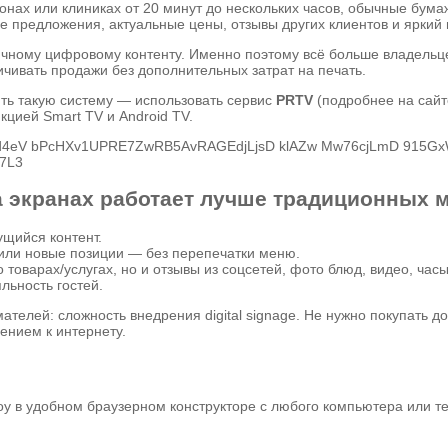
алонах или клиниках от 20 минут до нескольких часов, обычные бум
предложения, актуальные цены, отзывы других клиентов и яркий 
чному цифровому контенту. Именно поэтому всё больше владельц
ивать продажи без дополнительных затрат на печать.
ить такую систему — использовать сервис
PRTV
(подробнее на сай
цией Smart TV и Android TV.
 экранах работает лучше традиционных 
щийся контент.
или новые позиции — без перепечатки меню.
товарах/услугах, но и отзывы из соцсетей, фото блюд, видео, часы
льность гостей.
елей: сложность внедрения digital signage. Не нужно покупать д
ением к интернету.
оу в удобном браузерном конструкторе с любого компьютера или т