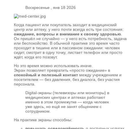
Воскресенье , янв 18 2026
Когда пациент или покупатель заходит в медицинский
центр или аптеку, у него почти всегда есть три состояния:
ожидание, вопросы и внимание к своему здоровью
.
Он пришёл не случайно — у него есть потребность, задача
или беспокойство. В обычной практике это время часто
проходит в тишине или в пассивном ожидании: человек
сидит, смотрит в одну точку, листает телефон или просто
ждёт, когда его позовут.
Но это время можно использовать иначе.
Экран позволяет превратить «просто ожидание» в
спокойный и полезный контакт
между учреждением и
посетителем — без давления, без диалога, без участия
персонала.
Digital-экраны (телевизоры или мониторы) в
медицинских центрах и аптеках работают
именно в этом промежутке — когда человек
уже здесь, но ещё не занят общением с
сотрудником.
На практике экраны способны:
повышать осведомлённость
о доступных услугах