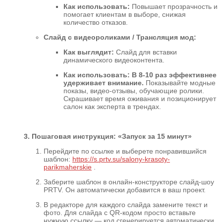
Как использовать:
Повышает прозрачность и
помогает клиентам в выборе, снижая
количество отказов.
Слайд с видеороликами / Трансляция мод:
Как выглядит:
Слайд для вставки
динамического видеоконтента.
Как использовать:
В 8-10 раз эффективнее
удерживает внимание.
Показывайте модные
показы, видео-отзывы, обучающие ролики.
Скрашивает время оживания и позиционирует
салон как эксперта в трендах.
3. Пошаговая инструкция: «Запуск за 15 минут»
Перейдите по ссылке и выберете понравившийся
шаблон:
https://s.prtv.su/salony-krasoty-
parikmaherskie
.
Заберите шаблон в онлайн-конструкторе слайд-шоу
PRTV. Он автоматически добавится в ваш проект.
В редакторе для каждого слайда замените текст и
фото. Для слайда с QR-кодом просто вставьте
нужную ссылку — код сгенерируется автоматически.