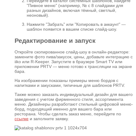
Перейдите в каталог системных шаблонов, найдите
"Пивное меню" (например, № с 8 слайдами для
разных дизайнов, включая тёмный, светлый,
неоновый).
Нажмите "Забрать" или "Копировать в аккаунт" —
шаблон появится в вашем списке слайд-шоу.
Редактирование и запуск
Откройте скопированное слайд-шоу в онлайн-редакторе:
замените фото пива/закусок, цены, добавьте интеграцию с
iiko или R-Keeper. Запустите в браузере Smart TV или
приложении PRTV — меню готово к трансляции на экране
бара.
На изображении показаны примеры меню бордов с
напитками и закусками, типичные для шаблонов PRTV.
Также можно заказать индивидуальный дизайн для вашего
заведения с учетом фирменного стиля, ассортимента
меню. Дизайнеры разработают стильный цифровой меню-
борд, подходящий именно для вашего бара или
ресторана. Чтобы сделать заказ меню, перейдите по
ссылке
и заполните заявку.