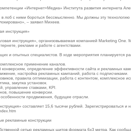
 компетенции «Интернет+Медиа» Института развития интернета Ал
и в лоб с ними бороться бессмысленно. Мы должны эту технологию 
локировано», – заявил Михеев.
вая инструкция»
шаговая инструкция», организовываемая компанией Marketing One.
ернете, рекламе и работе с агентствами.
щих и опытных специалистов. В ходе мероприятия планируется ра
комплексное применение каналов.
 конверсиям, определение эффективности сайта и рекламных кам
ижение, настройка рекламных кампаний, работа с подписчиками.
ковиков, правила оптимизации, работа с контентом, комплексное ис
ика, закупка установок.
й, управление ставками, KPI.
лонов, повышение конверсии.
 особенности продвижения, будущее отрасли.
 инструкция» составляет 15,6 тысячи рублей. Зарегистрироваться
index.htm
ые рекламные конструкции
твенной сетью рекламных щитов формата 6х3 метра. Как сообщает 