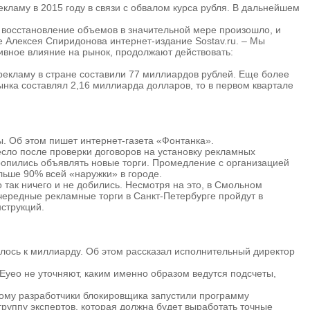
кламу в 2015 году в связи с обвалом курса рубля. В дальнейшем
к восстановление объемов в значительной мере произошло, и
e Алексея Спиридонова интернет-издание Sostav.ru. – Мы
ивное влияние на рынок, продолжают действовать:
 рекламу в стране составили 77 миллиардов рублей. Еще более
нка составлял 2,16 миллиарда долларов, то в первом квартале
. Об этом пишет интернет-газета «Фонтанка».
ло после проверки договоров на установку рекламных
оропились объявлять новые торги. Промедление с организацией
льше 90% всей «наружки» в городе.
так ничего и не добились. Несмотря на это, в Смольном
очередные рекламные торги в Санкт-Петербурге пройдут в
струкций.
илось к миллиарду. Об этом рассказал исполнительный директор
 Eyeo не уточняют, каким именно образом ведутся подсчеты,
тому разработчики блокировщика запустили программу
руппу экспертов, которая должна будет выработать точные