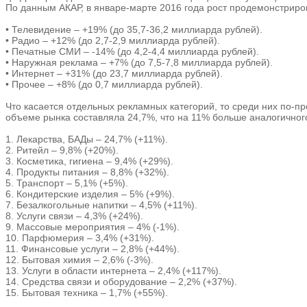
По данным АКАР, в январе-марте 2016 года рост продемонстриро
• Телевидение – +19% (до 35,7-36,2 миллиарда рублей).
• Радио – +12% (до 2,7-2,9 миллиарда рублей).
• Печатные СМИ – -14% (до 4,2-4,4 миллиарда рублей).
• Наружная реклама – +7% (до 7,5-7,8 миллиарда рублей).
• Интернет – +31% (до 23,7 миллиарда рублей).
• Прочее – +8% (до 0,7 миллиарда рублей).
Что касается отдельных рекламных категорий, то среди них по-
объеме рынка составляла 24,7%, что на 11% больше аналогичног
1. Лекарства, БАДы – 24,7% (+11%).
2. Ритейл – 9,8% (+20%).
3. Косметика, гигиена – 9,4% (+29%).
4. Продукты питания – 8,8% (+32%).
5. Транспорт – 5,1% (+5%).
6. Кондитерские изделия – 5% (+9%).
7. Безалкогольные напитки – 4,5% (+11%).
8. Услуги связи – 4,3% (+24%).
9. Массовые мероприятия – 4% (-1%).
10. Парфюмерия – 3,4% (+31%).
11. Финансовые услуги – 2,8% (+44%).
12. Бытовая химия – 2,6% (-3%).
13. Услуги в области интернета – 2,4% (+117%).
14. Средства связи и оборудование – 2,2% (+37%).
15. Бытовая техника – 1,7% (+55%).