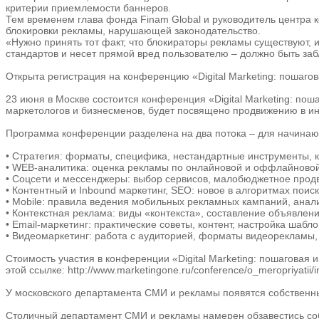
критерии приемлемости баннеров.
Тем временем глава фонда Finam Global и руководитель центра
блокировки рекламы, нарушающей законодательство.
«Нужно принять тот факт, что блокираторы рекламы существуют, 
стандартов и несет прямой вред пользователю – должно быть заб
Открыта регистрация на конференцию «Digital Marketing: пошаго
23 июня в Москве состоится конференция «Digital Marketing: по
маркетологов и бизнесменов, будет посвящено продвижению в инт
Программа конференции разделена на два потока – для начинаю
• Стратегия: форматы, специфика, нестандартные инструменты, 
• WEB-аналитика: оценка рекламы по онлайновой и оффлайновой
• Соцсети и мессенджеры: выбор сервисов, малобюджетное продв
• Контентный и Inbound маркетинг, SEO: новое в алгоритмах поис
• Mobile: правила ведения мобильных рекламных кампаний, аналит
• Контекстная реклама: виды «контекста», составление объявлени
• Email-маркетинг: практические советы, контент, настройка шаб
• Видеомаркетинг: работа с аудиторией, форматы видеорекламы,
Стоимость участия в конференции «Digital Marketing: пошаговая
этой ссылке: http://www.marketingone.ru/conference/o_meropriyatii/
У московского департамента СМИ и рекламы появятся собственн
Столичный департамент СМИ и рекламы намерен обзавестись собс