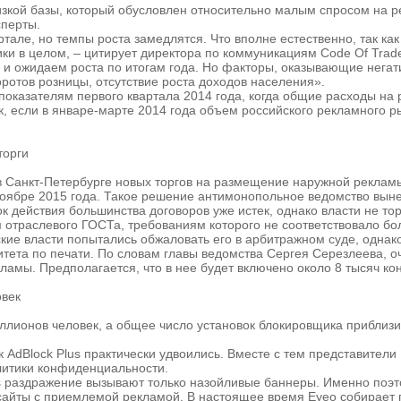
зкой базы, который обусловлен относительно малым спросом на ре
сперты.
тале, но темпы роста замедлятся. Что вполне естественно, так ка
ки в целом, – цитирует директора по коммуникациям Code Of Trad
 и ожидаем роста по итогам года. Но факторы, оказывающие негат
ротов розницы, отсутствие роста доходов населения».
к показателям первого квартала 2014 года, когда общие расходы на
 если в январе-марте 2014 года объем российского рекламного ры
торги
 Санкт-Петербурге новых торгов на размещение наружной рекламы
ябре 2015 года. Такое решение антимонопольное ведомство вынес
рок действия большинства договоров уже истек, однако власти не т
отраслевого ГОСТа, требованиям которого не соответствовало бо
ие власти попытались обжаловать его в арбитражном суде, однако 
итета по печати. По словам главы ведомства Сергея Серезлеева, 
мы. Предполагается, что в нее будет включено около 8 тысяч кон
овек
иллионов человек, а общее число установок блокировщика приблиз
к AdBlock Plus практически удвоились. Вместе с тем представители
олитики конфиденциальности.
us раздражение вызывают только назойливые баннеры. Именно поэ
сайты с приемлемой рекламой. В настоящее время Eyeo собирает г