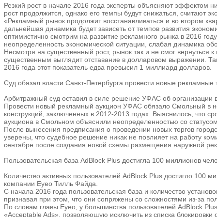
Резкий рост в начале 2016 года эксперты объясняют эффектом ни
рост продолжится, однако его темпы будут снижаться, считают эк
«Рекламный рынок продолжит восстанавливаться и во втором квар
дальнейшая динамика будет зависеть от темпов развития экономи
оптимистично смотрим на развитие рекламного рынка в 2016 году
неопределенность экономической ситуации, слабая динамика обо
Несмотря на существенный рост, рынок так и не смог вернуться 
существенным выглядит отставание в долларовом выражении. Так,
2016 года этот показатель едва превысил 1 миллиард долларов.
Суд обязал власти Санкт-Петербурга провести новые рекламные 
Арбитражный суд оставил в силе решение УФАС об организации в
Провести новый рекламный аукцион УФАС обязало Смольный в но
конструкций, заключенных в 2012-2013 годах. Выяснилось, что с
аукциона в Смольном объяснили неопределенностью со статусом 
После вынесения предписания о проведении новых торгов городск
уверены, что судебное решение никак не повлияет на работу ком
сентябре после создания новой схемы размещения наружной рекла
Пользовательская база AdBlock Plus достигла 100 миллионов чел
Количество активных пользователей AdBlock Plus достигло 100 м
компании Eyeo Тилль Файда.
С начала 2016 года пользовательская база и количество установо
признавая при этом, что они сопряжены со сложностями из-за п
По словам главы Eyeo, у большинства пользователей AdBlock Pl
«Acceptable Ads», позволяющую исключить из списка блокировки 