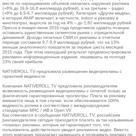
месте по наращиванию объемов оказалась наружная реклама
(+8% до 16,6-16,8 миллиарда рублей), а на третьем – радио
(+8% до 6,5-6,7 миллиарда рублей). Категория «Другие медиа»,
в которую АКАР включает, в частности, indoor и рекламу в
кинотеатрах, выросла за год на 4% – до 1,82 миллиарда рублей.
Пресса в январе-июне 2016 года продолжила сдавать позиции,
оставшись единственным сегментом рынка с отрицательной
динамикой. Доходы печатных СМИ от рекламы в отчетном
периоде составили 9,7-9,9 миллиарда рублей, что на 13%
меньше аналогичного показателя за первые шесть месяцев
2015 года. При этом наихудший результат продемонстрировали
рекламно-информационные издания, лишившись за полгода
23% своей прибыли.
NATIVEROLL.TV предложила размещение видеорекламы с
гарантией видимости
Компания NATIVEROLL.TV предложила рекламодателям
возможность размещения видеорекламы с оплатой только за
фактические гарантированные просмотры. Плата за рекламу
взимается лишь в том случае, если обеспечивается 100%
видимость ролика в соответствии с международными
стандартами MRC / iAB и Open VV.
Как отмечается в сообщении NATIVEROLL.TV, российским
рекламодателям сегодня приходится платить за так называемые
«показы» рекламы, которые не гарантируют того, что
пользователь действительно увидел рекламное видео. Вместо
этого компания предлагает размещать и оплачивать рекламу по