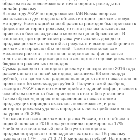
образом из-за невозможности точно оценить расходы на
онлайн-рекламу.
В этом году АКАР по предложению IAB Russia впервые
использовала для подсчета объема интернет-рекламы новую
методику. Если старый способ расчета расходов был привязан к
форматам интернет-рекламы, то в этот раз использовалась
привязка к бизнес-задачам и моделям ценообразования. В
частности, при оценивании рынка учитывались доходы от
продажи рекламы с оплатой за результат и выход сообщения и
рекламы в сервисах объявлений. Также изменился сам
механизм расчета – отныне он опирается на финансовые
отчеты основных игроков рынка и экспертные оценки рекламных
бюджетов различных площадок.
Сумма расходов на интернет-рекламу в январе-июне 2016 года,
рассчитанная по новой методике, составила 63 миллиарда
рублей, в то время как традиционная оценка этого показателя не
превышает 55 миллиардов рублей. Получив такой разброс,
эксперты АКАР так и не смогли прийти к единой цифре, в связи с
чем объем сегмента был приведен в отчете без уточнения.
Таким образом, корректное сравнение с показателями
предыдущих периодов оказалось невозможным, и рост
интернет-рекламы удалось определить лишь приблизительно –
на уровне 26-30%.
Что касается всего рекламного рынка России, то его объем в
первой половине 2016 года увеличился примерно на 17%.
Наиболее значительный рост без учета интернета
продемонстрировало телевидение: затраты на ТВ-рекламу
выросли на 17% – до 71,3-71,8 миллиарда рублей. На втором