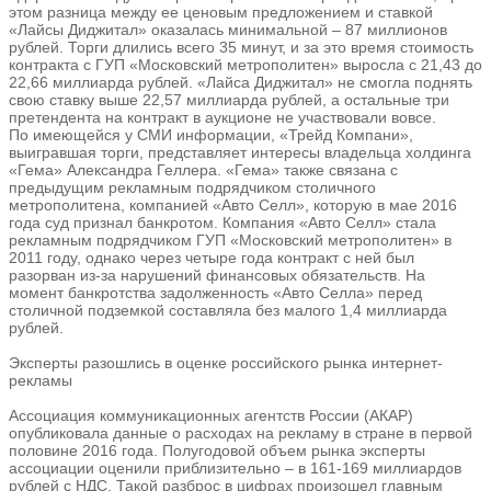
этом разница между ее ценовым предложением и ставкой
«Лайсы Диджитал» оказалась минимальной – 87 миллионов
рублей. Торги длились всего 35 минут, и за это время стоимость
контракта с ГУП «Московский метрополитен» выросла с 21,43 до
22,66 миллиарда рублей. «Лайса Диджитал» не смогла поднять
свою ставку выше 22,57 миллиарда рублей, а остальные три
претендента на контракт в аукционе не участвовали вовсе.
По имеющейся у СМИ информации, «Трейд Компани»,
выигравшая торги, представляет интересы владельца холдинга
«Гема» Александра Геллера. «Гема» также связана с
предыдущим рекламным подрядчиком столичного
метрополитена, компанией «Авто Селл», которую в мае 2016
года суд признал банкротом. Компания «Авто Селл» стала
рекламным подрядчиком ГУП «Московский метрополитен» в
2011 году, однако через четыре года контракт с ней был
разорван из-за нарушений финансовых обязательств. На
момент банкротства задолженность «Авто Селла» перед
столичной подземкой составляла без малого 1,4 миллиарда
рублей.
Эксперты разошлись в оценке российского рынка интернет-
рекламы
Ассоциация коммуникационных агентств России (АКАР)
опубликовала данные о расходах на рекламу в стране в первой
половине 2016 года. Полугодовой объем рынка эксперты
ассоциации оценили приблизительно – в 161-169 миллиардов
рублей с НДС. Такой разброс в цифрах произошел главным