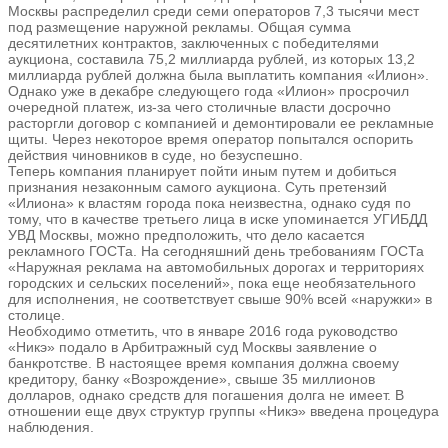
Москвы распределил среди семи операторов 7,3 тысячи мест
под размещение наружной рекламы. Общая сумма
десятилетних контрактов, заключенных с победителями
аукциона, составила 75,2 миллиарда рублей, из которых 13,2
миллиарда рублей должна была выплатить компания «Илион».
Однако уже в декабре следующего года «Илион» просрочил
очередной платеж, из-за чего столичные власти досрочно
расторгли договор с компанией и демонтировали ее рекламные
щиты. Через некоторое время оператор попытался оспорить
действия чиновников в суде, но безуспешно.
Теперь компания планирует пойти иным путем и добиться
признания незаконным самого аукциона. Суть претензий
«Илиона» к властям города пока неизвестна, однако судя по
тому, что в качестве третьего лица в иске упоминается УГИБДД
УВД Москвы, можно предположить, что дело касается
рекламного ГОСТа. На сегодняшний день требованиям ГОСТа
«Наружная реклама на автомобильных дорогах и территориях
городских и сельских поселений», пока еще необязательного
для исполнения, не соответствует свыше 90% всей «наружки» в
столице.
Необходимо отметить, что в январе 2016 года руководство
«Никэ» подало в Арбитражный суд Москвы заявление о
банкротстве. В настоящее время компания должна своему
кредитору, банку «Возрождение», свыше 35 миллионов
долларов, однако средств для погашения долга не имеет. В
отношении еще двух структур группы «Никэ» введена процедура
наблюдения.