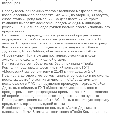
второй раз
Победителем рекламных торгов столичного метрополитена,
возобновленных по распоряжению ФАС, во вторник, 30 августа,
снова стала «Трейд Компани». За десятилетний контракт
компания выплатит московской подземке 22,66 миллиарда
рублей – на 1,2 миллиарда рублей больше своего изначального
предложения.
Напомним, что предыдущий аукцион по выбору рекламного
подрядчика ГУП «Московский метрополитен» состоялся 17
августа. В торгах участвовали пять компаний – помимо «Трейд
Компани» на контракт с подземкой претендовали «Лайса
Диджитал», Russ Outdoor, «Рекламное агентство ЛБЛ» и
«Провансик». При этом два последних участника в ходе
аукциона не сделали ни одной ставки.
По итогам торгов победителем была признана «Трейд
Компани», оценившая десятилетний контракт с ГУП
«Московский метрополитен» в 21,43 миллиарда рублей.
Подписать договор с метро компания, впрочем, так и не смогла,
поскольку другой участник аукциона – «Лайса Диджитал» –
пожаловался в ФАС на нарушения процедуры торгов. «Лайса
Диджитал» обвинила ГУП «Московский метрополитен» в
преждевременном прекращении приема ставок, что помешало
ей перебить последнее ценовое предложение конкурента.
После рассмотрения жалобы ФАС обязала столичную подземку
продолжить торги с последней ставки.
Возобновление аукциона не помогло «Лайсе Диджитал»
одержать победу. Выиграла торги снова «Трейд Компани», при