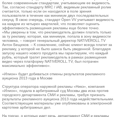
более современным стандартам, учитывающим ее видимость.
Так, согласно стандарту MRC / iAB, видимым рекламный ролик
считается, только если он находился в поле зрения
пользователя в течение как минимум двух последовательных
секунд. В свою очередь, стандарт Open VV учитывает видимость
на каждом из четырех квартилей, что позволяет оценить
эффективность размещения рекламы еще более точно.
«Мы уверены в том, что рекламодатель должен платить только
за ту рекламу, которая, как минимум, попала в зону видимости
человека, – говорит генеральный директор NATIVEROLL.TV
Антон Бещеков. – К сожалению, сейчас клиент всегда платит за
рекламу, у которой не было шанса быть увиденной. Благодаря
запуску нашего нового продукта мы гарантируем, что каждый
рубль, который тратит рекламодатель в рамках размещения
видео через платформу NATIVEROLL.TV, был потрачен
максимально эффективно».
«Илион» будет добиваться отмены результатов рекламного
аукциона 2013 года в Москве
Структура оператора наружной рекламы «Никэ», компания
«Илион», подала в арбитражный суд Москвы два иска против
городского департамента СМИ и рекламы, требуя признать
результаты рекламного аукциона 2013 года недействительными.
Соответствующие материалы уже опубликованы в электронной
картотеке арбитражных дел.
На торгах, о которых идет речь, департамент СМИ и рекламы