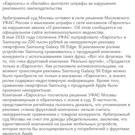
«Евросеть» и «Билайн» выплатят штрафы за нарушения
рекламного законодательства
Арбитражный суд Москвы оставил в силе решение Московского
УФАС России о взыскании штрафа с сети магазинов «Евросеть»
за нарушение закона «О рекламе». Об этом сообщается на
официальном сайте антимонопольного ведомства.
В мае 2016 года столичное УФАС оштрафовало «Евросеть» и
Samsung на 200 тысяч рублей за некорректную рекламу
смартфона Samsung Galaxy S6 Edge. В рекламном ролике
устройство Samsung сравнивалось с продукцией компании-
конкурента с использованием таких фраз: «Вот это флагман. Не
то, что глюк фруктовой компании. Реально крутой», «Продается
только в «Евросети». Как установили антимонопольщики, на
момент трансляции рекламы Samsung Galaxy S6 Edge можно
было приобрести не только в магазинах «Евросети», а значит,
ролик содержал недостоверную информацию. Кроме того,
сравнение смартфона Samsung с продукцией Apple было
признано некорректным.
Компания «Евросеть» посчитала решение УФАС Москвы
неправомерным и обратилась с иском в суд. В частности,
представители ритейлера пытались доказать, что упоминание в
рекламе «глюка фруктовой компании» нельзя считать
некорректным сравнением с товаром конкурента. Арбитражный
суд Москвы не счел эти доводы убедительными, заключив, что
единственной компанией на рынке мобильных устройств,
которая могла бы ассоциироваться у потребителей с фруктами,
является Apple.