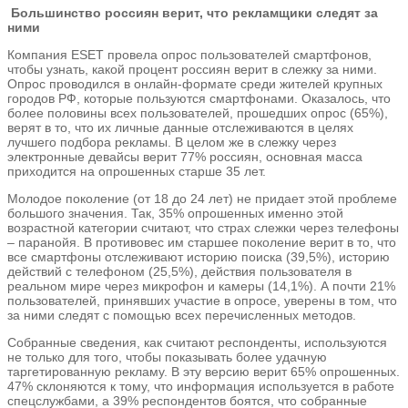
Большинство россиян верит, что рекламщики следят за
ними
Компания ESET провела опрос пользователей смартфонов,
чтобы узнать, какой процент россиян верит в слежку за ними.
Опрос проводился в онлайн-формате среди жителей крупных
городов РФ, которые пользуются смартфонами. Оказалось, что
более половины всех пользователей, прошедших опрос (65%),
верят в то, что их личные данные отслеживаются в целях
лучшего подбора рекламы. В целом же в слежку через
электронные девайсы верит 77% россиян, основная масса
приходится на опрошенных старше 35 лет.
Молодое поколение (от 18 до 24 лет) не придает этой проблеме
большого значения. Так, 35% опрошенных именно этой
возрастной категории считают, что страх слежки через телефоны
– паранойя. В противовес им старшее поколение верит в то, что
все смартфоны отслеживают историю поиска (39,5%), историю
действий с телефоном (25,5%), действия пользователя в
реальном мире через микрофон и камеры (14,1%). А почти 21%
пользователей, принявших участие в опросе, уверены в том, что
за ними следят с помощью всех перечисленных методов.
Собранные сведения, как считают респонденты, используются
не только для того, чтобы показывать более удачную
таргетированную рекламу. В эту версию верит 65% опрошенных.
47% склоняются к тому, что информация используется в работе
спецслужбами, а 39% респондентов боятся, что собранные