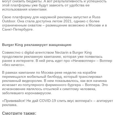
могут снизить бюджеты. А вот результативность и успешность
этой платформы уже будут зависеть от удобства ее
использования клиентами.
Свою платформу для наружной рекламы запустил и Russ
Outdoor. Она стала доступна летом 2021, однако с более
ограниченным охватом – размещение возможно в Москве и в
Санкт-Петербурге.
Burger King рекламирует вакцинацию
Совместно с digital-агентством Nectarin в Burger King
продолжили рекламную кампанию, которая уже появилась
ранее в интернете. В ней речь идет про «Ничевоппер» – Воппер
«без ничего».
В рамках кампании по Москва-реке неделю на корабле
перемещался мобильный билборд, который транслировал
рекламный видеоролик. В нем показывалось, как вся начинка
исчезает из популярного фирменного бургера – Воппера. Это
исчезновение являлось отсылкой к симптому человека,
заболевшего коронавирусом.
«Прививайся! Не дай COVID-19 слить вкус воппера!» – агитирует
реклама.
Смотрите также: