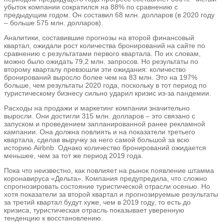
убыток компании сократился на 88% по сравнению с
предыдущим годом. Он составил 68 млн. долларов (в 2020 году
– больше 575 млн. долларов).
Аналитики, составившие прогнозы на второй финансовый
квартал, ожидали рост количества бронирований на сайте по
сравнению с результатами первого квартала. По их словам,
можно было ожидать 79,2 млн. запросов. Но результаты по
второму кварталу превзошли эти ожидания: количество
бронирований выросло более чем на 83 млн. Это на 197%
больше, чем результаты 2020 года, поскольку в тот период по
туристическому бизнесу сильно ударил кризис из-за пандемии.
Расходы на продажи и маркетинг компании значительно
выросли. Они достигли 315 млн. долларов – это связано с
запуском и проведением запланированной ранее рекламной
кампании. Она должна повлиять и на показатели третьего
квартала, сделав выручку за него самой большой за всю
историю Airbnb. Однако количество бронирований ожидается
меньшее, чем за тот же период 2019 года.
Пока что неизвестно, как повлияет на рынок появление штамма
коронавируса «Дельта». Компания предупредила, что сложно
спрогнозировать состояние туристической отрасли осенью. Но
хотя показатели за второй квартал и прогнозируемые результаты
за третий квартал будут хуже, чем в 2019 году, то есть до
кризиса, туристическая отрасль показывает уверенную
тенденцию к восстановлению.