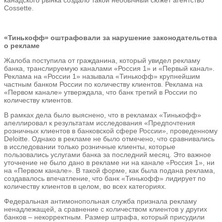
Cossette.
«Тинькофф» оштрафовали за нарушение законодательства
о рекламе
Жалоба поступила от гражданина, который увидел рекламу
банка, транслируемую каналами «Россия 1» и «Первый канал».
Реклама на «России 1» называла «Тинькофф» крупнейшим
частным банком России по количеству клиентов. Реклама на
«Первом канале» утверждала, что банк третий в России по
количеству клиентов.
В рамках дела было выяснено, что в рекламах «Тинькофф»
апеллировал к результатам исследования «Предпочтения
розничных клиентов в банковской сфере России», проведенному
Deloitte. Однако в рекламе не было отмечено, что сравнивались
в исследовании только розничные клиенты, которые
пользовались услугами банка за последний месяц. Это важное
уточнение не было дано в рекламе ни на канале «Россия 1», ни
на «Первом канале». В такой форме, как была подана реклама,
создавалось впечатление, что банк «Тинькофф» лидирует по
количеству клиентов в целом, во всех категориях.
Федеральная антимонопольная служба признала рекламу
ненадлежащей, а сравнение с количеством клиентов у других
банков – некорректным. Размер штрафа, который присудили