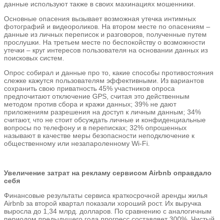
данные используют также в своих махинациях мошенники.
Основные опасения вызывает возможная утечка интимных
фотографий и видеороликов. На втором месте по опасениям –
данные из личных переписок и разговоров, полученные путем
прослушки. На третьем месте по беспокойству о возможности
утечки – круг интересов пользователя на основании данных из
поисковых систем.
Опрос собирал и данные про то, какие способы противостояния
слежке кажутся пользователям эффективными. Из вариантов
сохранить свою приватность 45% участников опроса
предпочитают отключение GPS, считая это действенным
методом против сбора и кражи данных; 39% не дают
приложениям разрешения на доступ к личным данным; 34%
считают, что не стоит обсуждать личные и конфиденциальные
вопросы по телефону и в переписках; 32% опрошенных
называют в качестве меры безопасности неподключение к
общественному или незапароленному Wi-Fi.
Увеличение затрат на рекламу сервисом Airbnb оправдало
себя
Финансовые результаты сервиса краткосрочной аренды жилья
Airbnb за второй квартал показали хороший рост. Их выручка
выросла до 1,34 млрд. долларов. По сравнению с аналогичным
периодом предыдущего года прогресс составляет 300%. Чистый