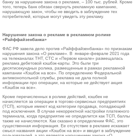
банку за нарушение закона о рекламе, – 100 тыс. рублей. Кроме
того, теперь банк обязан свернуть рекламную кампанию,
нарушающую закон, чтобы не вводить в заблуждение тех
потребителей, которые могут увидеть эту рекламу.
Нарушение закона о рекламе в рекламном ролике
«Райффайзенбанка»
ФАС РФ завела дело против «Райффайзенбанка» по признакам
нарушения закона «О рекламе». В январе-феврале 2021 года
на телеканалах ТНТ, СТС и «Первом канале» размещалась
реклама дебетовой кэшбэк-карты. Это были три
десятисекундных ролика, размещенные в рамках рекламной
кампании «Кэшбэк на все». По определению Федеральной
антимонопольной службы, реклама не дала полной
информации про операции, на которые не действует акция
«Кэшбэк на все».
Кроме перечисленных в ролике действий, кэшбек не
начисляется за операции в торгово-сервисных предприятиях
(ТСП), которые имеют код категории продавца, попадающий
под исключения. В случае некорректной настройки платежного
терминала, когда предприятие не определится как ТСП, баллы
также не начисляются. Как сказано в определении ФАС, это
существенная информация. Ее отсутствие в рекламе искажает
смысл названия акции «Кэшбэк на все» и вводит в заблуждение
пользователей, а это является нарушением закона «О