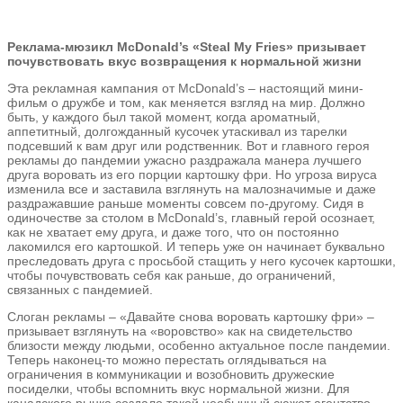
Реклама-мюзикл McDonald’s «Steal My Fries» призывает
почувствовать вкус возвращения к нормальной жизни
Эта рекламная кампания от McDonald’s – настоящий мини-
фильм о дружбе и том, как меняется взгляд на мир. Должно
быть, у каждого был такой момент, когда ароматный,
аппетитный, долгожданный кусочек утаскивал из тарелки
подсевший к вам друг или родственник. Вот и главного героя
рекламы до пандемии ужасно раздражала манера лучшего
друга воровать из его порции картошку фри. Но угроза вируса
изменила все и заставила взглянуть на малозначимые и даже
раздражавшие раньше моменты совсем по-другому. Сидя в
одиночестве за столом в McDonald’s, главный герой осознает,
как не хватает ему друга, и даже того, что он постоянно
лакомился его картошкой. И теперь уже он начинает буквально
преследовать друга с просьбой стащить у него кусочек картошки,
чтобы почувствовать себя как раньше, до ограничений,
связанных с пандемией.
Слоган рекламы – «Давайте снова воровать картошку фри» –
призывает взглянуть на «воровство» как на свидетельство
близости между людьми, особенно актуальное после пандемии.
Теперь наконец-то можно перестать оглядываться на
ограничения в коммуникации и возобновить дружеские
посиделки, чтобы вспомнить вкус нормальной жизни. Для
канадского рынка создало такой необычный сюжет агентство