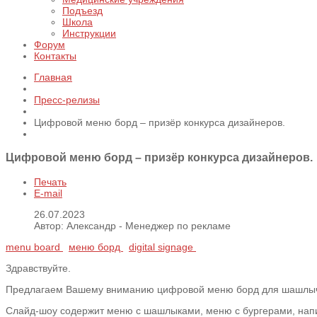
Подъезд
Школа
Инструкции
Форум
Контакты
Главная
Пресс-релизы
Цифровой меню борд – призёр конкурса дизайнеров.
Цифровой меню борд – призёр конкурса дизайнеров.
Печать
E-mail
26.07.2023
Автор: Александр - Менеджер по рекламе
menu board
меню борд
digital signage
Здравствуйте.
Предлагаем Вашему вниманию цифровой меню борд для шашлычно
Слайд-шоу содержит меню с шашлыками, меню с бургерами, напи