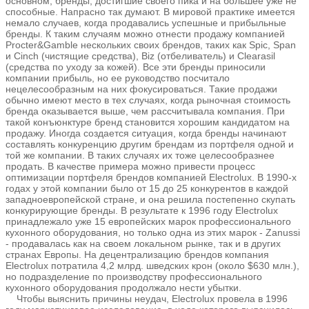
основном, бренды, достигшие своего пика и на большее уже не
способные. Напрасно так думают. В мировой практике имеется
немало случаев, когда продавались успешные и прибыльные
бренды. К таким случаям можно отнести продажу компанией
Procter&Gamble нескольких своих брендов, таких как Spic, Span
и Cinch (чистящие средства), Biz (отбеливатель) и Clearasil
(средства по уходу за кожей). Все эти бренды приносили
компании прибыль, но ее руководство посчитало
нецелесообразным на них фокусироваться. Такие продажи
обычно имеют место в тех случаях, когда рыночная стоимость
бренда оказывается выше, чем рассчитывала компания. При
такой конъюнктуре бренд становится хорошим кандидатом на
продажу. Иногда создается ситуация, когда бренды начинают
составлять конкуренцию другим брендам из портфеля одной и
той же компании. В таких случаях их тоже целесообразнее
продать. В качестве примера можно привести процесс
оптимизации портфеля брендов компанией Electrolux. В 1990-х
годах у этой компании было от 15 до 25 конкурентов в каждой
западноевропейской стране, и она решила постепенно скупать
конкурирующие бренды. В результате к 1996 году Electrolux
принадлежало уже 15 европейских марок профессионального
кухонного оборудования, но только одна из этих марок - Zanussi
- продавалась как на своем локальном рынке, так и в других
странах Европы. На децентрализацию брендов компания
Electrolux потратила 4,2 млрд. шведских крон (около $630 млн.),
но подразделение по производству профессионального
кухонного оборудования продолжало нести убытки.
Чтобы выяснить причины неудач, Electrolux провела в 1996