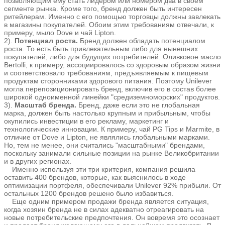
позволяющим ему стать лидером или номером два в своем
сегменте рынка. Кроме того, бренд должен быть интересен
ритейлерам. Именно с его помощью торговцы должны завлекать
в магазины покупателей. Обоим этим требованиям отвечали, к
примеру, мыло Dove и чай Lipton.
2).
Потенциал роста.
Брeнд должен обладать потенциалом
роста. То есть быть привлекательным либо для нынешних
покупателей, либо для будущих потребителей. Оливковое масло
Bertolli, к примеру, ассоциировалось со здоровым образом жизни
и соответствовало требованиям, предъявляемым к пищевым
продуктам сторонниками здорового питания. Поэтому Unilever
могла перепозиционировать бренд, включив его в состав более
широкой одноименной линейки "средиземноморских" продуктов.
3).
Масштаб бренда.
Брeнд, даже если это не глобальная
марка, должен быть настолько крупным и прибыльным, чтобы
окупились инвестиции в его рекламу, маркетинг и
технологические инновации. К примеру, чай PG Tips и Marmite, в
отличие от Dove и Lipton, не являлись глобальными марками.
Но, тем не менее, они считались "масштабными" брендами,
поскольку занимали сильные позиции на рынке Великобритании
и в других регионах.
Именно используя эти три критерия, компания решила
оставить 400 брендов, которые, как выяснилось в ходе
оптимизации портфеля, обеспечивали Unilever 92% прибыли. От
остальных 1200 брендов решено было избавиться.
Еще одним примером продажи бренда является ситуация,
когда хозяин бренда не в силах адекватно отреагировать на
новые потребительские предпочтения. Он вовремя это осознает