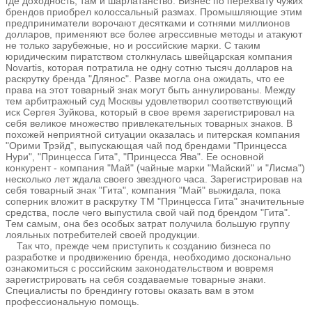
где доходность, там и шарлатанство. Бизнес по перехвату чужих
брендов приобрел колоссальный размах. Промышляющие этим
предприниматели ворочают десятками и сотнями миллионов
долларов, применяют все более агрессивные методы и атакуют
не только зарубежные, но и российские марки. С таким
юридическим пиратством столкнулась швейцарская компания
Novartis, которая потратила не одну сотню тысяч долларов на
раскрутку бренда "Длянос". Разве могла она ожидать, что ее
права на этот товарный знак могут быть аннулированы. Между
тем арбитражный суд Москвы удовлетворил соответствующий
иск Сергея Зуйкова, который в свое время зарегистрировал на
себя великое множество привлекательных товарных знаков. В
похожей неприятной ситуации оказалась и питерская компания
"Орими Трэйд", выпускающая чай под брендами "Принцесса
Нури", "Принцесса Гита", "Принцесса Ява". Ее основной
конкурент - компания "Май" (чайные марки "Майский" и "Лисма")
несколько лет ждала своего звездного часа. Зарегистрировав на
себя товарный знак "Гита", компания "Май" выжидала, пока
соперник вложит в раскрутку ТМ "Принцесса Гита" значительные
средства, после чего выпустила свой чай под брендом "Гита".
Тем самым, она без особых затрат получила большую группу
лояльных потребителей своей продукции.
Так что, прежде чем приступить к созданию бизнеса по
разработке и продвижению бренда, необходимо досконально
ознакомиться с российским законодательством и вовремя
зарегистрировать на себя создаваемые товарные знаки.
Специалисты по брендингу готовы оказать вам в этом
профессиональную помощь.