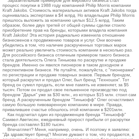
Заразительным примером для мирового бизнеса стал
процесс покупки в 1988 году компанией Philip Morris компании
Kraft Jakobs. Стоимость материальных активов Kraft Jakobs тогда
оценивалась экспертами в $4 млрд. Но владельцам Philip Morris
пришлось выложить за компанию целых $12,5 млрд. Таким
образом, более двух третей от общей суммы сделки стоило
приобретение прав на бренды, которыми владела компания
Kraft Jakobs! Эта история радикально изменила отношение
бизнесменов к продвижению товаров и услуг. Они воочию
убедились в том, что наличие раскрученных торговых марок
может реально увеличить стоимость компании в несколько раз.
Для российского бизнеса отличным примером такого бизнеса
стала деятельность Олега Тинькова по раскрутке и продаже
брендов. Именно он явился пионером в таком доходном и
перспективном бизнесе. Не путайте, пожалуйста, с "пионерами"
по регистрации и продаже товарных знаков. Первым брендом,
который раскрутил и продал Олег, был бренд "Техношок". Тот
бренд он сумел продать, если мне память не изменяет, за $5
тысяч. Потом он продал свое пельменное производство под
брендом "Дарья" уже за $30 млн., из которых $15 млн. стоил сам
бренд. А раскрученным брендом "Тинькофф" Олег осчастливил
самую большую пивоваренную компанию в мире. Правда,
привалившее счастье обошлось этой компании в $201млн.
Как подсчитал один из продвиженцев бренда "Тинькофф"
Самвел Аветисян, ежедневный прирост прибыли от раскрутки
бренда составлял $180 тысяч.
Впечатляет? Меня, например, очень. И поэтому я заявляю:
"Да здравствует бренд"! Многие думают о том, что продаются, в