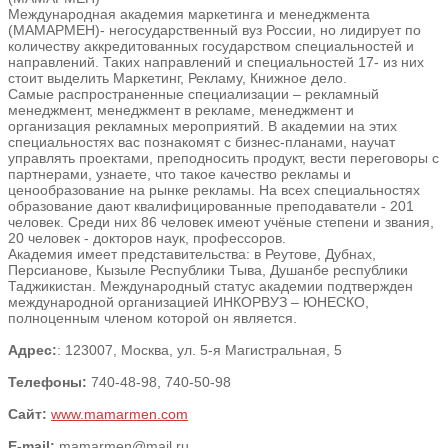
Международная академия маркетинга и менеджмента
(МАМАРМЕН)- негосударственный вуз России, но лидирует по
количеству аккредитованных государством специальностей и
направлений. Таких направлений и специальностей 17- из них
стоит выделить Маркетинг, Рекламу, Книжное дело.
Самые распространенные специализации – рекламный
менеджмент, менеджмент в рекламе, менеджмент и
организация рекламных мероприятий. В академии на этих
специальностях вас познакомят с бизнес-планами, научат
управлять проектами, преподносить продукт, вести переговоры с
партнерами, узнаете, что такое качество рекламы и
ценообразование на рынке рекламы. На всех специальностях
образование дают квалифицированные преподаватели - 201
человек. Среди них 86 человек имеют учёные степени и звания,
20 человек - докторов наук, профессоров.
Академия имеет представительства: в Реутове, Дубнах,
Персианове, Кызыле Республики Тыва, Душанбе республики
Таджикистан. Международный статус академии подтвержден
международной организацией ИНКОРВУЗ – ЮНЕСКО,
полноценным членом которой он является.
Адрес:
: 123007, Москва, ул. 5-я Магистральная, 5
Телефоны:
740-48-98, 740-50-98
Сайт:
www.mamarmen.com
E-mail:
mamarmen@mail.ru