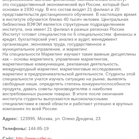
это государственный экономический вуз России, который был
основан в 1930 году. В его состав входят 21 филиал и 20
представительств дистанционного обучения. В настоящее время
в институте обучается близко 40 тысяч человек. Центральная
библиотека ВЗФЭИ является структурным подразделением
института, она имеет 21 филиал в разных регионах России.
Институт готовит специалистов по 6 специальностям: финансы и
кредит, бухгалтерский учет, анализ и аудит, менеджмент
организации, экономика труда, государственное и
муниципальное управление, и маркетинг.
На специальности Маркетинг изучают такие важные дисциплины
как – основы маркетинга, управление маркетингом,
маркетинговые коммуникации, рекламная деятельность,
международный маркетинг, маркетинговые исследования,
маркетинг в предпринимательской деятельности. Студенты этой
специальности учатся изучать ситуацию на рынке, выявлять
свободные ниши, определять степень конкурентоспособности
продукта, давать советы производителям о наиболее
востребованных рынком товарах. В итоге после окончания
института студенты выпускаются высококлассными
специалистами в своей области и работают успешно в крупных
компаниях по всей России.
Адрес:
: 123995, Москва, ул. Олеко Дундича, 23
Телефоны:
144-85-19
Сайт:
http://www.vzfei.ru