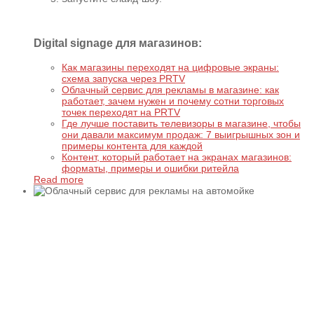
Digital signage для магазинов:
Как магазины переходят на цифровые экраны:
схема запуска через PRTV
Облачный сервис для рекламы в магазине: как
работает, зачем нужен и почему сотни торговых
точек переходят на PRTV
Где лучше поставить телевизоры в магазине, чтобы
они давали максимум продаж: 7 выигрышных зон и
примеры контента для каждой
Контент, который работает на экранах магазинов:
форматы, примеры и ошибки ритейла
Read more