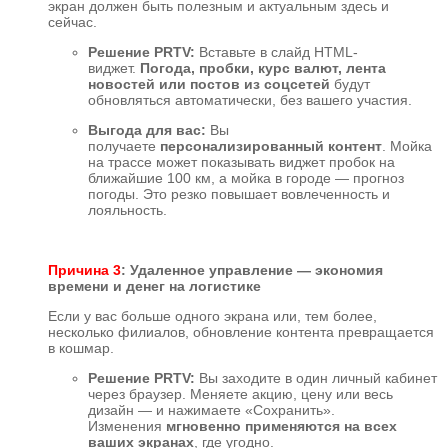
экран должен быть полезным и актуальным здесь и
сейчас.
Решение PRTV:
Вставьте в слайд HTML-
виджет.
Погода, пробки, курс валют, лента
новостей или постов из соцсетей
будут
обновляться автоматически, без вашего участия.
Выгода для вас:
Вы
получаете
персонализированный контент
. Мойка
на трассе может показывать виджет пробок на
ближайшие 100 км, а мойка в городе — прогноз
погоды. Это резко повышает вовлеченность и
лояльность.
Причина 3
: Удаленное управление — экономия
времени и денег на логистике
Если у вас больше одного экрана или, тем более,
несколько филиалов, обновление контента превращается
в кошмар.
Решение PRTV:
Вы заходите в один личный кабинет
через браузер. Меняете акцию, цену или весь
дизайн — и нажимаете «Сохранить».
Изменения
мгновенно применяются на всех
ваших экранах
, где угодно.