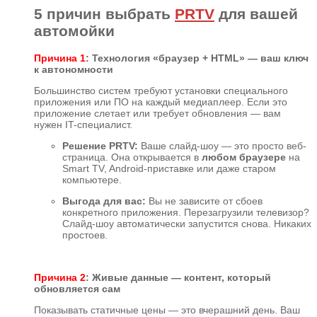
5 причин выбрать
PRTV
для вашей
автомойки
Причина 1
: Технология «браузер + HTML» — ваш ключ
к автономности
Большинство систем требуют установки специального
приложения или ПО на каждый медиаплеер. Если это
приложение слетает или требует обновления — вам
нужен IT-специалист.
Решение PRTV:
Ваше слайд-шоу — это просто веб-
страница. Она открывается в
любом браузере
на
Smart TV, Android-приставке или даже старом
компьютере.
Выгода для вас:
Вы не зависите от сбоев
конкретного приложения. Перезагрузили телевизор?
Слайд-шоу автоматически запустится снова. Никаких
простоев.
Причина 2
: Живые данные — контент, который
обновляется сам
Показывать статичные цены — это вчерашний день. Ваш