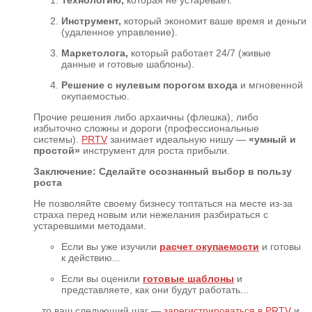
Технологию,
которая не устаревает.
Инструмент,
который экономит ваше время и деньги
(удаленное управление).
Маркетолога,
который работает 24/7 (живые
данные и готовые шаблоны).
Решение с нулевым порогом входа
и мгновенной
окупаемостью.
Прочие решения либо архаичны (флешка), либо
избыточно сложны и дороги (профессиональные
системы).
PRTV
занимает идеальную нишу —
«умный и
простой»
инструмент для роста прибыли.
Заключение: Сделайте осознанный выбор в пользу
роста
Не позволяйте своему бизнесу топтаться на месте из-за
страха перед новым или нежелания разбираться с
устаревшими методами.
Если вы уже изучили
расчет окупаемости
и готовы
к действию...
Если вы оценили
готовые шаблоны
и
представляете, как они будут работать...
...то ваш следующий шаг —
зарегистрироваться в PRTV
и