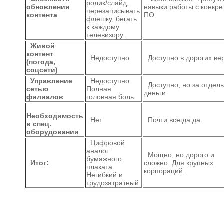
ролик/слайд,
обновления
навыки работы с конкр
перезаписывать
контента
ПО.
флешку, бегать
к каждому
телевизору.
Живой
контент
Недоступно
Доступно в дорогих ве
(погода,
соцсети)
Управление
Недоступно.
Доступно, но за отдел
сетью
Полная
деньги
филиалов
головная боль.
Необходимость
Нет
Почти всегда да
в спец.
оборудовании
Цифровой
аналог
Мощно, но дорого и
бумажного
Итог:
сложно. Для крупных
плаката.
корпораций.
Негибкий и
трудозатратный.