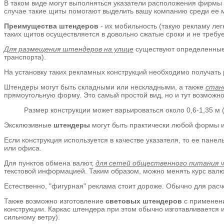
В таком виде могут выполняться указатели расположения фирмы
случае такие щиты помогают выделить вашу компанию среди ее м
Преимущества штендеров
- их мобильность (такую рекламу лег
таких щитов осуществляется в довольно сжатые сроки и не требуе
Для размещения штендеров на улице
существуют определенные 
транспорта).
На установку таких рекламных конструкций необходимо получать 
Штендеры могут быть складными или нескладными, а также
стан
прямоугольную форму. Это самый простой вид, но и тут возможн
Размер конструкции может варьироваться около 0,6-1,35 м (
Эксклюзивные
штендеры
могут быть практически любой формы и 
Если конструкция используется в качестве указателя, то ее пане
или офиса.
Для пунктов обмена валют,
для сетей общественного питания 
текстовой информацией. Таким образом, можно менять курс валю
Естественно, "фигурная" реклама стоит дороже. Обычно для расч
Также возможно изготовление
световых штендеров
с применени
конструкции. Каркас штендера при этом обычно изготавливается 
сильному ветру).