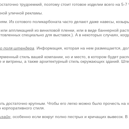
статочно трудоемкий, поэтому стоит готовое изделии всего на 5-7
жной уличной рекламы.
иям. Из сотового поликарбоната часто делают даже навесы, козырьк
 или аппликацией из виниловой пленки, или в виде баннерной раст
овленных специально для выставок.). А в некоторых случаях, когд
го поля штендера
. Информация, которая на нем размещается, дол
ирменный стиль вашей компании, но и место, в котором будет расп
е и витрины, а также архитектурный стиль окружающих зданий. Шт
ть достаточно крупным. Чтобы его легко можно было прочесть на х
 корпоративного стиля.
изайн
, особенно если вокруг полно пестрых и кричащих вывесок. 