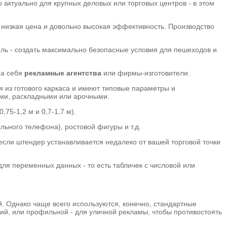
 актуально для крупных деловых или торговых центров - в этом
о низкая цена и довольно высокая эффективность. Производство
ь - создать максимально безопасные условия для пешеходов и
на себя
рекламные агентства
или фирмы-изготовители.
 из готового каркаса и имеют типовые параметры и
ими, раскладными или арочными.
75-1,2 м и 0,7-1,7 м).
ьного телефона), ростовой фигуры и т.д.
, если штендер устанавливается недалеко от вашей торговой точки
для переменных данных - то есть табличек с числовой или
. Однако чаще всего используются, конечно, стандартные
лий, или профильной - для уличной рекламы, чтобы противостоять