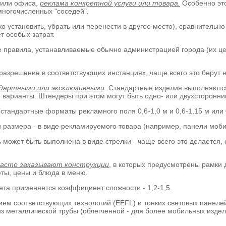
 или офиса,
реклама конкретной услуги или товара.
Особенно это
ногочисленных "соседей".
ко установить, убрать или перенести в другое место), сравнительн
т особых затрат.
правила, устанавливаемые обычно администрацией города (их цел
разрешение в соответствующих инстанциях, чаще всего это берут 
дартными или эксклюзивными
. Стандартные изделия выполняются
о варианты. Штендеры при этом могут быть одно- или двухсторонн
стандартные форматы рекламного поля 0,6-1,0 м и 0,6-1,15 м или 0,
размера - в виде рекламируемого товара (например, панели мобил
ль может быть выполнена в виде стрелки - чаще всего это делается
часто заказывают конструкции
, в которых предусмотрены рамки 
ты, цены и блюда в меню.
ета применяется коэффициент сложности - 1,2-1,5.
ем соответствующих технологий (EEFL) и тонких световых панелей
из металлической трубы (облегченной - для более мобильных изде