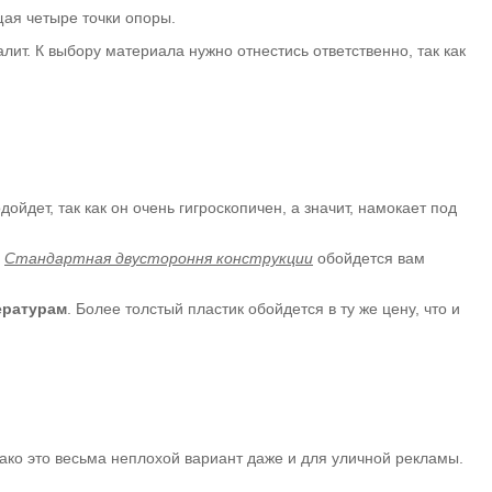
щая четыре точки опоры.
лит. К выбору материала нужно отнестись ответственно, так как
дойдет, так как он очень гигроскопичен, а значит, намокает под
.
Стандартная двустороння конструкции
обойдется вам
ературам
. Более толстый пластик обойдется в ту же цену, что и
нако это весьма неплохой вариант даже и для уличной рекламы.