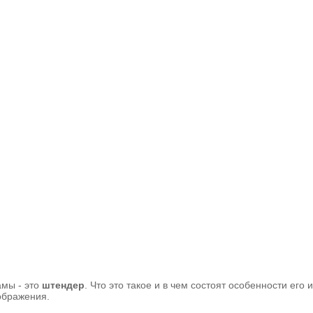
амы - это
штендер
. Что это такое и в чем состоят особенности ег
ображения.