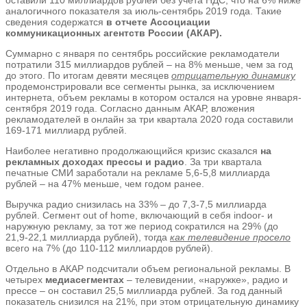
аналогичного показателя за июль-сентябрь 2019 года. Такие
сведения содержатся
в отчете Ассоциации
коммуникационных агентств России (АКАР).
Суммарно с января по сентябрь российские рекламодатели
потратили 315 миллиардов рублей – на 8% меньше, чем за год
до этого. По итогам девяти месяцев
отрицательную динамику
продемонстрировали все сегменты рынка, за исключением
интернета, объем рекламы в котором остался на уровне января-
сентября 2019 года. Согласно данным АКАР, вложения
рекламодателей в онлайн за три квартала 2020 года составили
169-171 миллиард рублей.
Наиболее негативно продолжающийся кризис сказался
на
рекламных доходах прессы и радио
. За три квартала
печатные СМИ заработали на рекламе 5,6-5,8 миллиарда
рублей – на 47% меньше, чем годом ранее.
Выручка радио снизилась на 33% – до 7,3-7,5 миллиарда
рублей. Сегмент out of home, включающий в себя indoor- и
наружную рекламу, за тот же период сократился на 29% (до
21,9-22,1 миллиарда рублей), тогда
как телевидение просело
всего на 7% (до 110-112 миллиардов рублей).
Отдельно в АКАР подсчитали объем региональной рекламы. В
четырех
медиасегментах
– телевидении, «наружке», радио и
прессе – он составил 25,5 миллиарда рублей. За год данный
показатель снизился на 21%, при этом отрицательную динамику