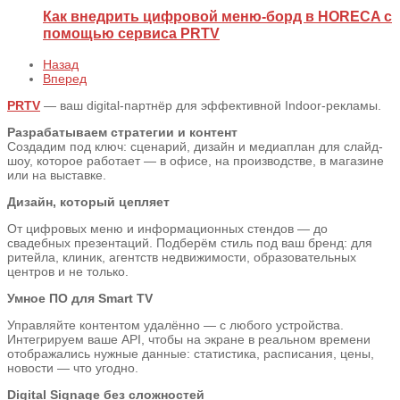
Как внедрить цифровой меню‑борд в HORECA с
помощью сервиса PRTV
Назад
Вперед
PRTV
— ваш digital-партнёр для эффективной Indoor-рекламы.
Разрабатываем стратегии и контент
Создадим под ключ: сценарий, дизайн и медиаплан для слайд-
шоу, которое работает — в офисе, на производстве, в магазине
или на выставке.
Дизайн, который цепляет
От цифровых меню и информационных стендов — до
свадебных презентаций. Подберём стиль под ваш бренд: для
ритейла, клиник, агентств недвижимости, образовательных
центров и не только.
Умное ПО для Smart TV
Управляйте контентом удалённо — с любого устройства.
Интегрируем ваше API, чтобы на экране в реальном времени
отображались нужные данные: статистика, расписания, цены,
новости — что угодно.
Digital Signage без сложностей