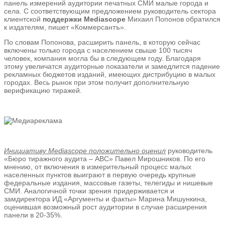
панель измерений аудитории печатных СМИ малые города и
села. С соответствующим предложением руководитель сектора
клиентской
поддержки Mediascope
Михаил Попонов обратился
к издателям, пишет «Коммерсантъ».
По словам Попонова, расширить панель, в которую сейчас
включены только города с населением свыше 100 тысяч
человек, компания могла бы в следующем году. Благодаря
этому увеличатся аудиторные показатели и замедлится падение
рекламных бюджетов изданий, имеющих дистрибуцию в малых
городах. Весь рынок при этом получит дополнительную
верификацию тиражей.
Инициативу Mediascope положительно оценил
руководитель
«Бюро тиражного аудита – АВС» Павел Мирошников. По его
мнению, от включения в измерительный процесс малых
населенных пунктов выиграют в первую очередь крупные
федеральные издания, массовые газеты, телегиды и нишевые
СМИ. Аналогичной точки зрения придерживается и
замдиректора ИД «Аргументы и факты» Марина Мишункина,
оценившая возможный рост аудитории в случае расширения
панели в 20-35%.