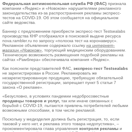
Федеральная антимонопольная служба РФ (ФАС)
признала
компании «Яндекс» и «Новоком» нарушителями рекламного
законодательства из-за распространения рекламы экспресс-
тестов на COVID-19. Об этом сообщается на официальном
сайте ведомства.
Баннер с предложением приобрести экспресс-тест Testsealabs
производства КНР отображался в поисковой выдаче ресурса
nova.rambler.ru по запросу «полоска тест на коронавирус».
Рекламное объявление содержало ссылку
на интернет-
магазин «Новоком»
, торгующий медицинским оборудованием.
Техническую возможность размещения подобной рекламы на
сайтах «Рамблера» обеспечивала компания «Яндекс».
Как пояснили представителей ФАС,
экспресс-тест Testsealabs
не зарегистрирован в России. Рекламировать же
незарегистрированную продукцию, требующую обязательной
государственной регистрации, запрещает пункт 5 статьи 7
закона «О рекламе».
«Безусловно, в условиях пандемии недобросовестные
продавцы товаров и услуг,
так или иначе связанных с
борьбой с COVID-19, пытаются привлечь потребителей любыми
возможными способами, в том числе рекламой.
Поскольку у медизделия должна быть регистрация, то, если
таковой у него нет, и реклама этого товара недопустима», –
прокомментировала глава управления
контроля рекламы
и