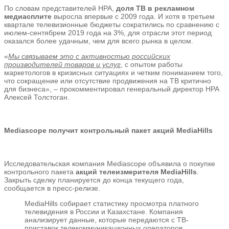
По словам представителей НРА,
доля ТВ в рекламном
медиасплите
выросла впервые с 2009 года. И хотя в третьем
квартале телевизионные бюджеты сократились по сравнению с
июлем-сентябрем 2019 года на 3%, для отрасли этот период
оказался более удачным, чем для всего рынка в целом.
«
Мы связываем это с активностью российских
производителей товаров и услуг
, с опытом работы
маркетологов в кризисных ситуациях и четким пониманием того,
что сокращение или отсутствие продвижения на ТВ критично
для бизнеса», – прокомментировал генеральный директор НРА
Алексей Толстоган.
Mediascope получит контрольный пакет акций MediaHills
Исследовательская компания Mediascope объявила о покупке
контрольного пакета
акций телеизмерителя MediaHills
.
Закрыть сделку планируется до конца текущего года,
сообщается в пресс-релизе.
MediaHills собирает статистику просмотра платного
телевидения в России и Казахстане. Компания
анализирует данные, которые передаются с ТВ-
приставок телекоммуникационных операторов