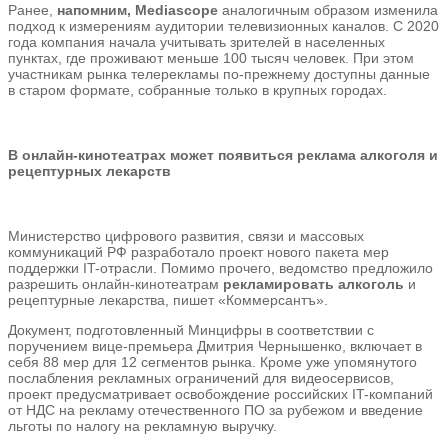
Ранее,
напомним, Mediascope
аналогичным образом изменила
подход к измерениям аудитории телевизионных каналов. С 2020
года компания начала учитывать зрителей в населенных
пунктах, где проживают меньше 100 тысяч человек. При этом
участникам рынка телерекламы по-прежнему доступны данные
в старом формате, собранные только в крупных городах.
В онлайн-кинотеатрах может появиться реклама алкоголя и
рецептурных лекарств
Министерство цифрового развития, связи и массовых
коммуникаций РФ разработало проект нового пакета мер
поддержки IT-отрасли. Помимо прочего, ведомство предложило
разрешить онлайн-кинотеатрам
рекламировать алкоголь
и
рецептурные лекарства, пишет «Коммерсантъ».
Документ, подготовленный Минцифры в соответствии с
поручением вице-премьера Дмитрия Чернышенко, включает в
себя 88 мер для 12 сегментов рынка. Кроме уже упомянутого
послабления рекламных ограничений для видеосервисов,
проект предусматривает освобождение российских IT-компаний
от НДС на рекламу отечественного ПО за рубежом и введение
льготы по налогу на рекламную выручку.