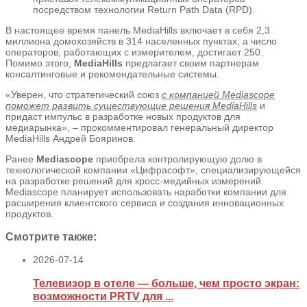
посредством технологии Return Path Data (RPD).
В настоящее время панель MediaHills включает в себя 2,3
миллиона домохозяйств в 314 населенных пунктах, а число
операторов, работающих с измерителем, достигает 250.
Помимо этого,
MediaHills
предлагает своим партнерам
консалтинговые и рекомендательные системы.
«Уверен, что стратегический союз
с компанией Mediascope
поможет развить существующие решения MediaHills
и
придаст импульс в разработке новых продуктов для
медиарынка», – прокомментировал генеральный директор
MediaHills Андрей Бояринов.
Ранее
Mediascope
приобрела контролирующую долю в
технологической компании «Цифрасофт», специализирующейся
на разработке решений для кросс-медийных измерений.
Mediascope планирует использовать наработки компании для
расширения клиентского сервиса и создания инновационных
продуктов.
Смотрите также:
2026-07-14
Телевизор в отеле — больше, чем просто экран:
возможности PRTV для ...