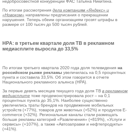
недобросовестной конкуренции ФАС Татьяна Никитина.
По итогам рассмотрения
дела компаниям «Яндекс» и
«Новоком»
направлены предписания о прекращении
нарушения. Теперь обеим организациям грозят штрафы в
размере от 100 тысяч до 500 тысяч рублей.
НРА: в третьем квартале доля ТВ в рекламном
медиасплите выросла до 33,5%
По итогам третьего квартала 2020 года доля телевидения
на
российском рынке рекламы
увеличилась на 0,5 процентных
пункта и составила 33,5%. Об этом говорится в отчете
Национального рекламного альянса (НРА).
За первые девять месяцев текущего года доля ТВ
в рекламном
медиасплите
тоже продемонстрировала рост – на 0,1
процентных пункта до 35,1%. Наиболее существенно
увеличились траты брендов на продвижение мобильных
устройств (+77%), товаров для животных (+52%) и продуктов E-
commerce (+32%). Региональные каналы стали размещать
больше рекламы категорий «Развлечения» (+819%), «Услуги и
сервисы» (+107%), а также «Автозаправки и нефтепродукты»
(+41%).