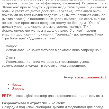
с окружающими (мотив аффиляции, признания). В-третьих, пить
"Клинское" просто "круто" - другие люди тебя лучше оценивают и
больше уважают (мотив достижения успеха), стремятся быть
похожими на тебя (мотив подражания),ты становишься сильнее
(мотив власти). в поставленных целях выражен не столь сильно,
но все-таки превышает среднюю норму по брендам. "Охота"
делает упор на физиологические мотивы(жажду), "Пит" -
физиологические мотивы и аффиляцию, "Ярпиво" - мотив
власти и достижения признания, "Балтика" - достижения. Пиво
"Три богатыря" - "Душевное пиво".
Вопрос.
Использование каких мотивов в рекламе пива запрещено?
Ответ.
Использование таких мотивов как признание, успех,
самочувствие и жажда - в рекламе пива запрещено.
Автор:
к.ю.н. Толкачев А.Н.
Назад
Вперед
PRTV
— ваш digital-партнёр для эффективной Indoor-рекламы.
Разрабатываем стратегии и контент
Создадим под ключ: сценарий, дизайн и медиаплан для слайд-