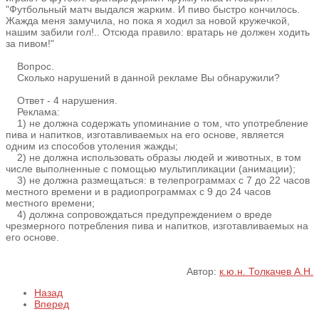
"Футбольный матч выдался жарким. И пиво быстро кончилось.
Жажда меня замучила, но пока я ходил за новой кружечкой,
нашим забили гол!.. Отсюда правило: вратарь не должен ходить
за пивом!"
Вопрос.
Сколько нарушений в данной рекламе Вы обнаружили?
Ответ - 4 нарушения.
Реклама:
1) не должна содержать упоминание о том, что употребление
пива и напитков, изготавливаемых на его основе, является
одним из способов утоления жажды;
2) не должна использовать образы людей и животных, в том
числе выполненные с помощью мультипликации (анимации);
3) не должна размещаться: в телепрограммах с 7 до 22 часов
местного времени и в радиопрограммах с 9 до 24 часов
местного времени;
4) должна сопровождаться предупреждением о вреде
чрезмерного потребления пива и напитков, изготавливаемых на
его основе.
Автор:
к.ю.н. Толкачев А.Н.
Назад
Вперед