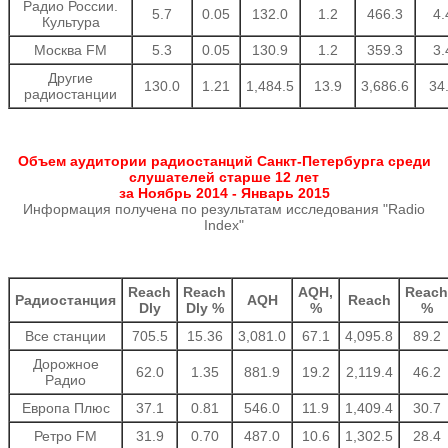
Радио России.
5.7
0.05
132.0
1.2
466.3
4.
Культура
Москва FM
5.3
0.05
130.9
1.2
359.3
3.
Другие
130.0
1.21
1,484.5
13.9
3,686.6
34
радиостанции
Объем аудитории радиостанций Санкт-Петербурга среди
слушателей старше 12 лет
за Ноябрь 2014 - Январь 2015
Информация получена по результатам исследования "Radio
Index"
Reach
Reach
AQH,
Reach
Радиостанция
AQH
Reach
Dly
Dly %
%
%
Все станции
705.5
15.36
3,081.0
67.1
4,095.8
89.2
Дорожное
62.0
1.35
881.9
19.2
2,119.4
46.2
Радио
Европа Плюс
37.1
0.81
546.0
11.9
1,409.4
30.7
Ретро FM
31.9
0.70
487.0
10.6
1,302.5
28.4