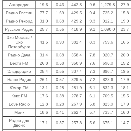
Авторадио
19.6
0.43
442.3
9.6
1,279.8
27.9
Радио России
77.7
1.69
429.5
9.4
725.2
15.8
Радио Рекорд
31.0
0.68
429.2
9.3
912.1
19.9
Русское Радио
25.7
0.56
418.9
9.1
1,090.0
23.7
Эхо Москвы /
Эхо
41.5
0.90
382.4
8.3
759.6
16.5
Петербурга
Радио Дача
31.4
0.68
358.4
7.8
920.7
20.0
Вести FM
26.8
0.58
350.9
7.6
696.0
15.2
Эльдорадио
25.4
0.55
337.4
7.3
896.7
19.5
Наше Радио
26.1
0.57
329.5
7.2
823.6
17.9
Юмор FM
13.1
0.28
281.9
6.1
832.3
18.1
Кекс FM
17.6
0.38
278.7
6.1
709.5
15.5
Love Radio
12.8
0.28
267.9
5.8
823.9
17.9
Маяк
18.6
0.41
262.4
5.7
733.7
16.0
Радио для
17.1
0.37
257.8
5.6
675.1
14.7
Двоих