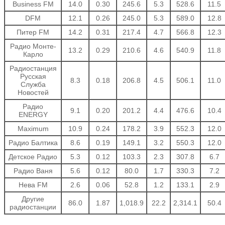
Business FM
14.0
0.30
245.6
5.3
528.6
11.5
DFM
12.1
0.26
245.0
5.3
589.0
12.8
Питер FM
14.2
0.31
217.4
4.7
566.8
12.3
Радио Монте-
13.2
0.29
210.6
4.6
540.9
11.8
Карло
Радиостанция
Русская
8.3
0.18
206.8
4.5
506.1
11.0
Служба
Новостей
Радио
9.1
0.20
201.2
4.4
476.6
10.4
ENERGY
Maximum
10.9
0.24
178.2
3.9
552.3
12.0
Радио Балтика
8.6
0.19
149.1
3.2
550.3
12.0
Детское Радио
5.3
0.12
103.3
2.3
307.8
6.7
Радио Ваня
5.6
0.12
80.0
1.7
330.3
7.2
Нева FM
2.6
0.06
52.8
1.2
133.1
2.9
Другие
86.0
1.87
1,018.9
22.2
2,314.1
50.4
радиостанции