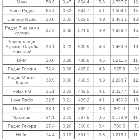
Маяк
50.3
0.47
604.4
5.6
1,797.7
16
Наше Радио
55.4
0.52
544.7
5.1
1,504.1
14
Comedy Radio
33.0
0.31
522.0
4.9
1,460.1
13
Радио 7 на семи
37.2
0.35
521.0
4.9
1,629.2
15
холмах
Радиостанция
Русская Служба
23.1
0.22
509.5
4.8
1,463.9
13
Новостей
DFM
28.0
0.26
488.6
4.6
1,211.6
11
Радио России
72.4
0.68
465.0
4.3
955.8
8.
Радио Монте-
38.9
0.36
460.9
4.3
1,283.7
12
Карло
Relax FM
35.1
0.33
442.5
4.1
1,327.4
12
Love Radio
22.5
0.21
439.2
4.1
1,466.6
13
Rock FM
33.1
0.31
389.7
3.6
961.0
9.
Maximum
24.1
0.22
387.6
3.6
1,178.9
11
Радио Рекорд
27.4
0.26
360.6
3.4
780.5
7.
Hit fm
14.4
0.13
351.1
3.3
1,216.1
11