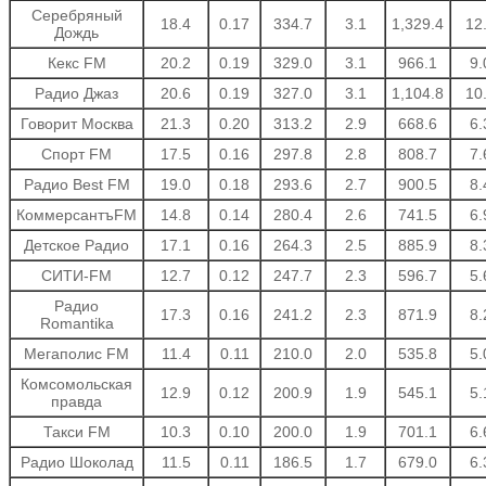
Серебряный
18.4
0.17
334.7
3.1
1,329.4
12
Дождь
Кекс FM
20.2
0.19
329.0
3.1
966.1
9.
Радио Джаз
20.6
0.19
327.0
3.1
1,104.8
10
Говорит Москва
21.3
0.20
313.2
2.9
668.6
6.
Спорт FM
17.5
0.16
297.8
2.8
808.7
7.
Радио Best FM
19.0
0.18
293.6
2.7
900.5
8.
КоммерсантъFM
14.8
0.14
280.4
2.6
741.5
6.
Детское Радио
17.1
0.16
264.3
2.5
885.9
8.
СИТИ-FM
12.7
0.12
247.7
2.3
596.7
5.
Радио
17.3
0.16
241.2
2.3
871.9
8.
Romantika
Мегаполис FM
11.4
0.11
210.0
2.0
535.8
5.
Комсомольская
12.9
0.12
200.9
1.9
545.1
5.
правда
Такси FM
10.3
0.10
200.0
1.9
701.1
6.
Радио Шоколад
11.5
0.11
186.5
1.7
679.0
6.