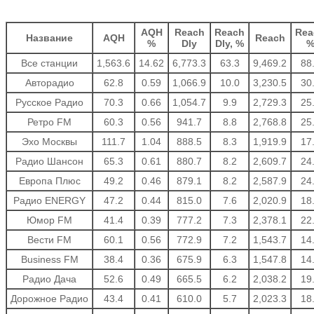
AQH
Reach
Reach
Rea
Название
AQH
Reach
%
Dly
Dly, %
Все станции
1,563.6
14.62
6,773.3
63.3
9,469.2
88
Авторадио
62.8
0.59
1,066.9
10.0
3,230.5
30
Русское Радио
70.3
0.66
1,054.7
9.9
2,729.3
25
Ретро FM
60.3
0.56
941.7
8.8
2,768.8
25
Эхо Москвы
111.7
1.04
888.5
8.3
1,919.9
17
Радио Шансон
65.3
0.61
880.7
8.2
2,609.7
24
Европа Плюс
49.2
0.46
879.1
8.2
2,587.9
24
Радио ENERGY
47.2
0.44
815.0
7.6
2,020.9
18
Юмор FM
41.4
0.39
777.2
7.3
2,378.1
22
Вести FM
60.1
0.56
772.9
7.2
1,543.7
14
Business FM
38.4
0.36
675.9
6.3
1,547.8
14
Радио Дача
52.6
0.49
665.5
6.2
2,038.2
19
Дорожное Радио
43.4
0.41
610.0
5.7
2,023.3
18