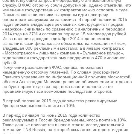
соответствующий запрос в Федеральную антимонопольную
службу. В ФАС отсрочку сочли допустимой, однако отметили, что
изменение государственных контрактов можно оспорить в суде.
Подмосковные чиновники вынуждены идти навстречу
операторам «наружки» из-за кризиса. В первой половине 2015
года прибыль владельцев рекламных конструкций от продаж
«наружки» снизилась по сравнению с аналогичным периодом
2014 года на 27% и составила порядка 15 миллиардов рублей.
Из-за падения доходов в декабре 2014 года не смогла
выполнить свои финансовые обязательства компания «Никэ»,
владевшая 800 рекламными местами, а в январе контракта с
«Мосгортрансом» лишилась компания «Бульварное кольцо»,
задолжавшая государственному предприятию 470 миллионов
рублей.
Получение разъяснений ФАС, однако, не означает
немедленную отсрочку платежей. По словам руководителя
Главного управления по информационной политике Московской
области Александра Менчука, решение об изменении контрактов
не будет принято до тех пор, пока власти полностью не
проанализируют все возможные последствия отсрочки.
В первой половине 2015 года количество рекламируемых
брендов уменьшилось почти на 10%
В период с января по июнь 2015 года количество
рекламируемых в России брендов уменьшилось почти на 10%.
Такие данные приводятся в новом отчете исследовательской
компании TNS Russia, на который ссылается интернет-издание