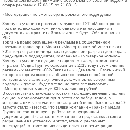
Предлагаем вашему вниманию обзор главных событий недели в
сфере рекламы с 17.08.15 по 21.08.15.
«Мосгортранс» не смог выбрать рекламного подрядчика
Заявку на участие в рекламном аукционе ГУП «Мосгортранс»
подала только одна компания, однако из-за нарушений в
документах контракт с ней заключен не будет. Об этом пишет
РБК.
Торги на право размещения рекламы на общественном
наземном транспорте Москвы «Мосгортранс» объявил в июле
2015 года спустя полгода после досрочного разрыва договора с
предыдущим подрядчиком, компанией «Бульварное кольцо».
Заявку на участие в аукционе подала только одна компания –
«Транзит Медиа Групп», основанная в 2013 году путем слияния
рекламных агентств «062-Реклама» и «Два мига». Столь низкий
интерес к торгам эксперты объясняют завышенной ценой
контракта: согласно закупочной документации, выбранный
подрядчик должен будет в течение пяти лет выплатить
«Мосгортрансу» минимум 839 миллионов рублей.
В соответствии с законом о госзакупках, единственный участник
аукциона автоматически признается его победителем, а
контракт с ним заключается по стартовой цене. Вместе с тем 19
августа стало известно, что заявка компании «Транзит Медиа
Групп» не соответствует требованиям аукционной
документации. В частности, компания не предоставила копии
разрешений на установку и эксплуатацию рекламных
конструкций, а также копию свидетельства о регистрации