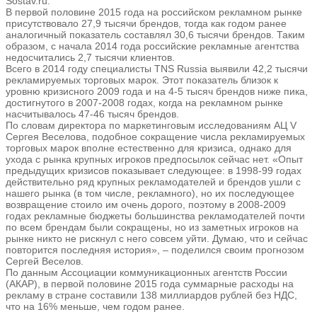
Sostav.ru.
В первой половине 2015 года на российском рекламном рынке
присутствовало 27,9 тысячи брендов, тогда как годом ранее
аналогичный показатель составлял 30,6 тысячи брендов. Таким
образом, с начала 2014 года российские рекламные агентства
недосчитались 2,7 тысячи клиентов.
Всего в 2014 году специалисты TNS Russia выявили 42,2 тысячи
рекламируемых торговых марок. Этот показатель близок к
уровню кризисного 2009 года и на 4-5 тысяч брендов ниже пика,
достигнутого в 2007-2008 годах, когда на рекламном рынке
насчитывалось 47-46 тысяч брендов.
По словам директора по маркетинговым исследованиям АЦ V
Сергея Веселова, подобное сокращение числа рекламируемых
торговых марок вполне естественно для кризиса, однако для
ухода с рынка крупных игроков предпосылок сейчас нет. «Опыт
предыдущих кризисов показывает следующее: в 1998-99 годах
действительно ряд крупных рекламодателей и брендов ушли с
нашего рынка (в том числе, рекламного), но их последующее
возвращение стоило им очень дорого, поэтому в 2008-2009
годах рекламные бюджеты большинства рекламодателей почти
по всем брендам были сокращены, но из заметных игроков на
рынке никто не рискнул с него совсем уйти. Думаю, что и сейчас
повторится последняя история», – поделился своим прогнозом
Сергей Веселов.
По данным Ассоциации коммуникационных агентств России
(АКАР), в первой половине 2015 года суммарные расходы на
рекламу в стране составили 138 миллиардов рублей без НДС,
что на 16% меньше, чем годом ранее.