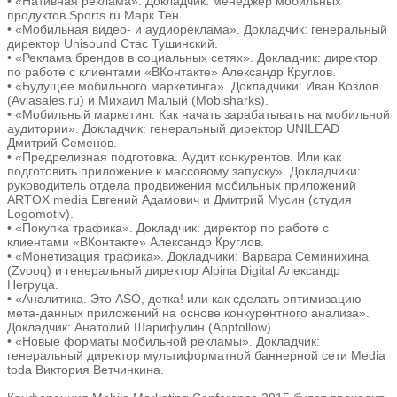
• «Нативная реклама». Докладчик: менеджер мобильных
продуктов Sports.ru Марк Тен.
• «Мобильная видео- и аудиореклама». Докладчик: генеральный
директор Unisound Стас Тушинский.
• «Реклама брендов в социальных сетях». Докладчик: директор
по работе с клиентами «ВКонтакте» Александр Круглов.
• «Будущее мобильного маркетинга». Докладчики: Иван Козлов
(Aviasales.ru) и Михаил Малый (Mobisharks).
• «Мобильный маркетинг. Как начать зарабатывать на мобильной
аудитории». Докладчик: генеральный директор UNILEAD
Дмитрий Семенов.
• «Предрелизная подготовка. Аудит конкурентов. Или как
подготовить приложение к массовому запуску». Докладчики:
руководитель отдела продвижения мобильных приложений
ARTOX media Евгений Адамович и Дмитрий Мусин (студия
Logomotiv).
• «Покупка трафика». Докладчик: директор по работе с
клиентами «ВКонтакте» Александр Круглов.
• «Монетизация трафика». Докладчики: Варвара Семинихина
(Zvooq) и генеральный директор Alpina Digital Александр
Негруца.
• «Аналитика. Это ASO, детка! или как сделать оптимизацию
мета-данных приложений на основе конкурентного анализа».
Докладчик: Анатолий Шарифулин (Appfollow).
• «Новые форматы мобильной рекламы». Докладчик:
генеральный директор мультиформатной баннерной сети Media
toda Виктория Ветчинкина.