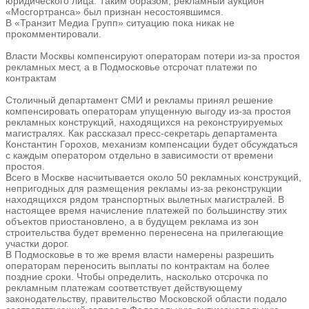
юридического лица. Таким образом, рекламный аукцион
«Мосгортранса» был признан несостоявшимся.
В «Транзит Медиа Групп» ситуацию пока никак не
прокомментировали.
Власти Москвы компенсируют операторам потери из-за простоя
рекламных мест, а в Подмосковье отсрочат платежи по
контрактам
Столичный департамент СМИ и рекламы принял решение
компенсировать операторам упущенную выгоду из-за простоя
рекламных конструкций, находящихся на реконструируемых
магистралях. Как рассказал пресс-секретарь департамента
Константин Горохов, механизм компенсации будет обсуждаться
с каждым оператором отдельно в зависимости от времени
простоя.
Всего в Москве насчитывается около 50 рекламных конструкций,
непригодных для размещения рекламы из-за реконструкции
находящихся рядом транспортных вылетных магистралей. В
настоящее время начисление платежей по большинству этих
объектов приостановлено, а в будущем реклама из зон
строительства будет временно перенесена на прилегающие
участки дорог.
В Подмосковье в то же время власти намерены разрешить
операторам переносить выплаты по контрактам на более
поздние сроки. Чтобы определить, насколько отсрочка по
рекламным платежам соответствует действующему
законодательству, правительство Московской области подало