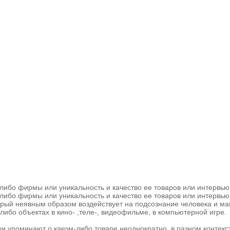
ибо фирмы или уникальность и качество ее товаров или интервью
ибо фирмы или уникальность и качество ее товаров или интервью
рый неявным образом воздействует на подсознание человека и ма
ибо объектах в кино- ,теле-, видеофильме, в компьютерной игре.
 упоминают о каком-либо товаре неоднократно, в разном контекст