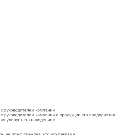
 с руководителем компании
 с руководителем компании о продукции его предприятия.
нипулирует его поведением.
е, не предупреждая, что это реклама.