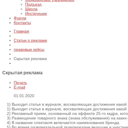
Подъезд
Школа
Инструкции
Форум
Контакты
Главная
Статьи о рекламе
правовые кейсы
Скрытая реклама
Скрытая реклама
Печать
E-mail
01.01.2020
1) Выходит статья в журнале, восхваляющая достижения какой л
1) Выходит статья в журнале, восхваляющая достижения какой л
2) Рекламный прием, основанный на эффекте 25-го кадра, кото
3) Размещение товарного знака (знака обслуживания) на каких-л
4) В название спектакля включается наименование бренда.
5) Во время развлекательной телепередачи ведущие и участники